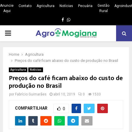
Anuncie
Gestão
Contato
Agricultura
Notícias
Pecuária
Agroindust
Aqui
Rural
Facebook
Whatsapp
PRIMARY
MENU
Home
Agricultura
Preços do café ficam abaixo do custo de produção no Brasil
Agricultura
Notícias
Preços do café ficam abaixo do custo de
produção no Brasil
por
Fabrício Guimarães
abril 10, 2019
0
1533
COMPARTILHAR
0