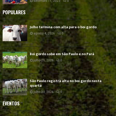
setembro 11, 2023
0
POPULARES
Julho termina com alta para o boi gordo
agosto 4, 2026
0
Boi gordo sobe em São Paulo e no Pará
julho 29, 2026
0
São Paulo registra alta no boi gordo nesta
quarta
julho 23, 2026
0
EVENTOS