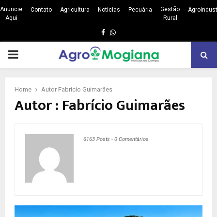
Anuncie
Gestão
Contato
Agricultura
Notícias
Pecuária
Agroindust
Aqui
Rural
Facebook
Whatsapp
PRIMARY
MENU
Home
Autor
Fabrício Guimarães
Autor :
Fabrício Guimarães
6163 Posts
-
0 Comentários