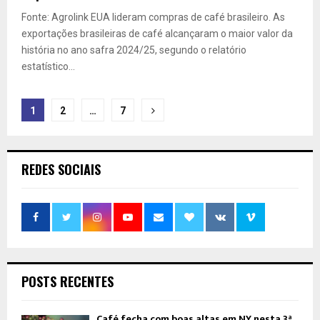
Fonte: Agrolink EUA lideram compras de café brasileiro. As
exportações brasileiras de café alcançaram o maior valor da
história no ano safra 2024/25, segundo o relatório
estatístico...
Paginação
1
2
…
7
de
posts
REDES SOCIAIS
POSTS RECENTES
Café fecha com boas altas em NY nesta 3ª