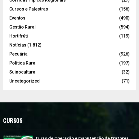
Corridas Hípicas Regionais
(27)
Cursos e Palestras
(156)
Eventos
(490)
Gestão Rural
(594)
Hortifrúti
(119)
Notícias
(1.812)
Pecuária
(926)
Política Rural
(197)
Suinocultura
(32)
Uncategorized
(71)
CURSOS
Curso de Operação e manutenção de tratores