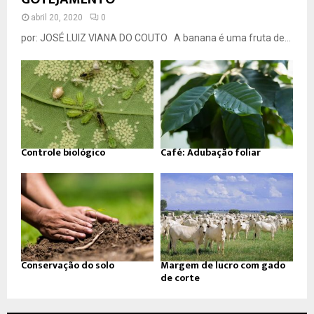
abril 20, 2020
0
por: JOSÉ LUIZ VIANA DO COUTO A banana é uma fruta de...
Controle biológico
Café: Adubação foliar
Conservação do solo
Margem de lucro com gado
de corte