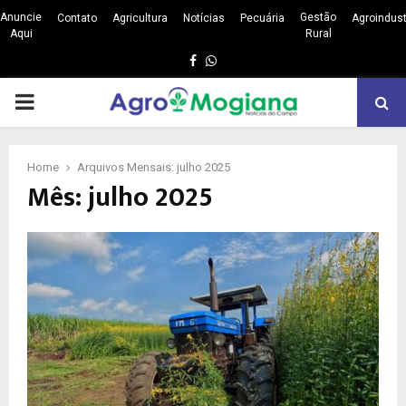
Anuncie
Gestão
Contato
Agricultura
Notícias
Pecuária
Agroindust
Aqui
Rural
Facebook
Whatsapp
PRIMARY
MENU
Home
Arquivos Mensais: julho 2025
Mês: julho 2025