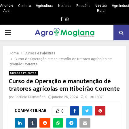
Anuncie
Gestão
Contato
Agricultura
Notícias
Pecuária
Agroindust
Aqui
Rural
Facebook
Whatsapp
PRIMARY
MENU
Home
Cursos e Palestras
Curso de Operação e manutenção de tratores agrícolas em
Ribeirão Corrente
Cursos e Palestras
Curso de Operação e manutenção de
tratores agrícolas em Ribeirão Corrente
por
Fabrício Guimarães
janeiro 26, 2024
0
1837
COMPARTILHAR
0