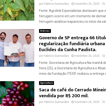
por
Fabrício Guimarães
novembro 26, 2025
Fonte: Agrolink Especialistas destacam que 
ferrugem ocorre em um momento de demand
ferrugem asiática reapareceu no início da sa
Notícias
Governo de SP entrega 66 títul
regularização fundiária urban
Euclides da Cunha Paulista.
por
Fabrício Guimarães
novembro 26, 2025
Fonte: Secretaria de Agricultura Na manhã d
feira (25), a Secretaria de Agricultura e Aba
meio da Fundação ITESP, realizou a entrega d
Agricultura
Saca de café do Cerrado Mineir
vendida por R$ 200 mil.
por
Fabrício Guimarães
novembro 26, 2025