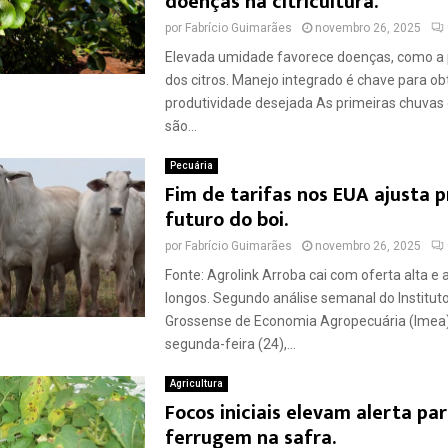
doenças na citricultura.
por
Fabrício Guimarães
novembro 26, 2025
Elevada umidade favorece doenças, como a p
dos citros. Manejo integrado é chave para ob
produtividade desejada As primeiras chuvas
são...
Pecuária
Fim de tarifas nos EUA ajusta 
futuro do boi.
por
Fabrício Guimarães
novembro 26, 2025
Fonte: Agrolink Arroba cai com oferta alta e
longos. Segundo análise semanal do Institut
Grossense de Economia Agropecuária (Imea)
segunda-feira (24),...
Agricultura
Focos iniciais elevam alerta pa
ferrugem na safra.