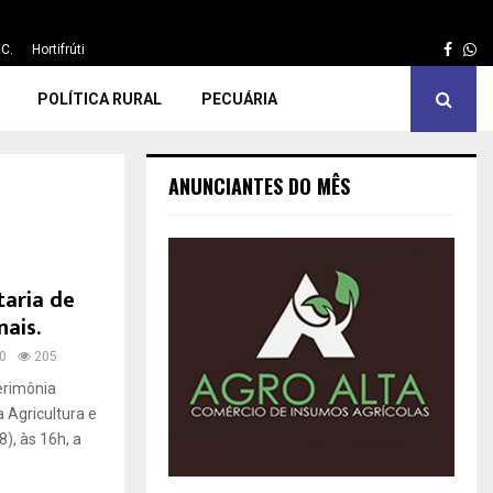
Face
Wh
C.
Hortifrúti
POLÍTICA RURAL
PECUÁRIA
ANUNCIANTES DO MÊS
taria de
nais.
0
205
Cerimônia
a Agricultura e
), às 16h, a