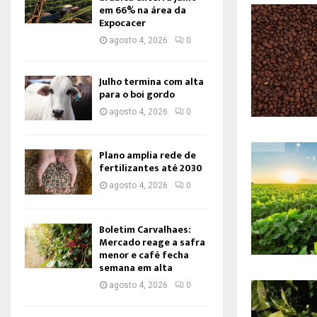
em 66% na área da
Expocacer
agosto 4, 2026
0
Julho termina com alta
para o boi gordo
agosto 4, 2026
0
Plano amplia rede de
fertilizantes até 2030
agosto 4, 2026
0
Boletim Carvalhaes:
Mercado reage a safra
menor e café fecha
semana em alta
agosto 4, 2026
0