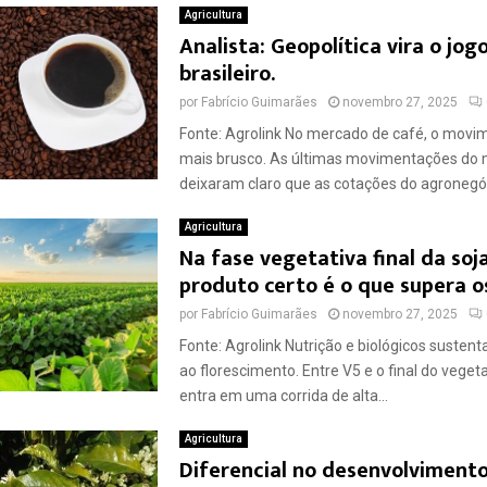
Agricultura
Analista: Geopolítica vira o jog
brasileiro.
por
Fabrício Guimarães
novembro 27, 2025
Fonte: Agrolink No mercado de café, o movim
mais brusco. As últimas movimentações do
deixaram claro que as cotações do agronegóc
Agricultura
Na fase vegetativa final da soja
produto certo é o que supera os
por
Fabrício Guimarães
novembro 27, 2025
Fonte: Agrolink Nutrição e biológicos susten
ao florescimento. Entre V5 e o final do vegeta
entra em uma corrida de alta...
Agricultura
Diferencial no desenvolviment