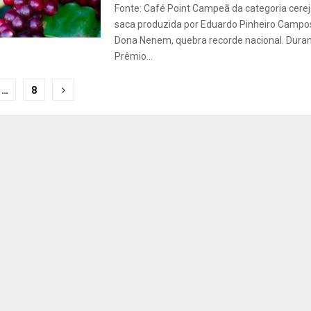
Fonte: Café Point Campeã da categoria cere
saca produzida por Eduardo Pinheiro Campo
Dona Nenem, quebra recorde nacional. Duran
Prêmio...
ção
…
8