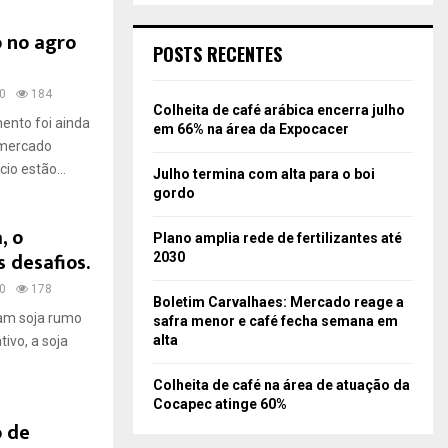
o no agro
POSTS RECENTES
0
184
Colheita de café arábica encerra julho
ento foi ainda
em 66% na área da Expocacer
 mercado
io estão...
Julho termina com alta para o boi
gordo
, o
Plano amplia rede de fertilizantes até
 desafios.
2030
0
178
Boletim Carvalhaes: Mercado reage a
tam soja rumo
safra menor e café fecha semana em
alta
tivo, a soja
Colheita de café na área de atuação da
Cocapec atinge 60%
o de