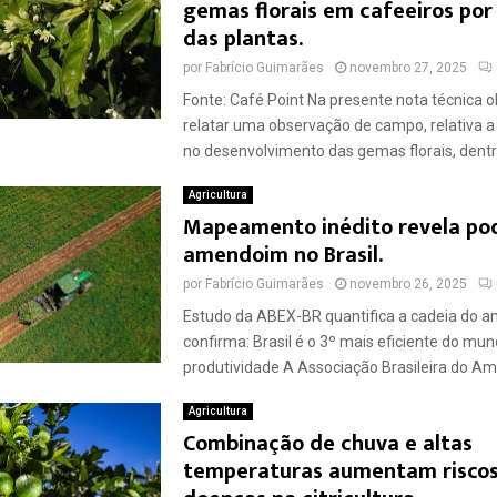
gemas florais em cafeeiros por
das plantas.
por
Fabrício Guimarães
novembro 27, 2025
Fonte: Café Point Na presente nota técnica o
relatar uma observação de campo, relativa a
no desenvolvimento das gemas florais, dent
Agricultura
Mapeamento inédito revela po
amendoim no Brasil.
por
Fabrício Guimarães
novembro 26, 2025
Estudo da ABEX-BR quantifica a cadeia do 
confirma: Brasil é o 3º mais eficiente do mu
produtividade A Associação Brasileira do Am
Agricultura
Combinação de chuva e altas
temperaturas aumentam riscos