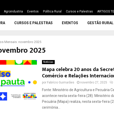
Agroindustria
Eventos
Política Rural
Cursos e Palestras
ARTIGOS TE
URA
CURSOS E PALESTRAS
EVENTOS
GESTÃO RURAL
vos Mensais: novembro 2025
ovembro 2025
Notícias
Mapa celebra 20 anos da Secre
Comércio e Relações Internacio
por
Fabrício Guimarães
novembro 27, 2025
Fonte: Ministério de Agricultura e Pecuária 
acontece nesta sexta-feira (28). Ministério d
Pecuária (Mapa) realiza, nesta sexta-feira (28
cerimônia...