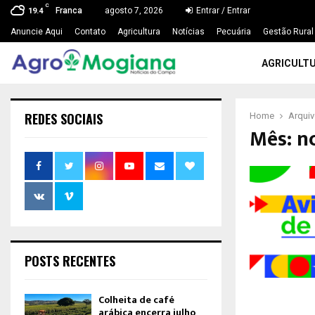
C
Franca
agosto 7, 2026
Entrar / Entrar
19.4
Anuncie Aqui
Contato
Agricultura
Notícias
Pecuária
Gestão Rural
AGRICULT
REDES SOCIAIS
Home
Arqui
Mês: n
POSTS RECENTES
Colheita de café
arábica encerra julho