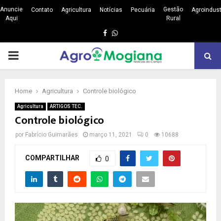
Anuncie
Gestão
Contato
Agricultura
Notícias
Pecuária
Agroindust
Aqui
Rural
Facebook
Whatsapp
PRIMARY
MENU
Home
Agricultura
Controle biológico
Agricultura
ARTIGOS TEC.
Controle biológico
por
Fabrício Guimarães
março 11, 2021
0
10688
COMPARTILHAR
0