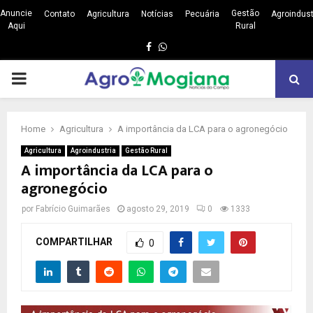
Anuncie
Gestão
Contato
Agricultura
Notícias
Pecuária
Agroindust
Aqui
Rural
Facebook
Whatsapp
PRIMARY
MENU
Home
Agricultura
A importância da LCA para o agronegócio
Agricultura
Agroindustria
Gestão Rural
A importância da LCA para o
agronegócio
por
Fabrício Guimarães
agosto 29, 2019
0
1333
COMPARTILHAR
0