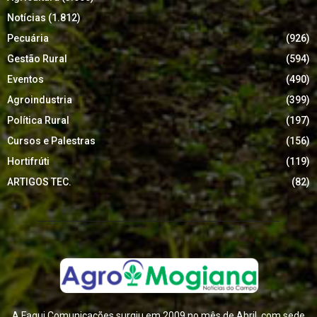
Notícias
(1.812)
Pecuária
(926)
Gestão Rural
(594)
Eventos
(490)
Agroindustria
(399)
Política Rural
(197)
Cursos e Palestras
(156)
Hortifrúti
(119)
ARTIGOS TEC.
(82)
A Fagui Comunicações surgiu em 2009 no mês de Abril, com sede