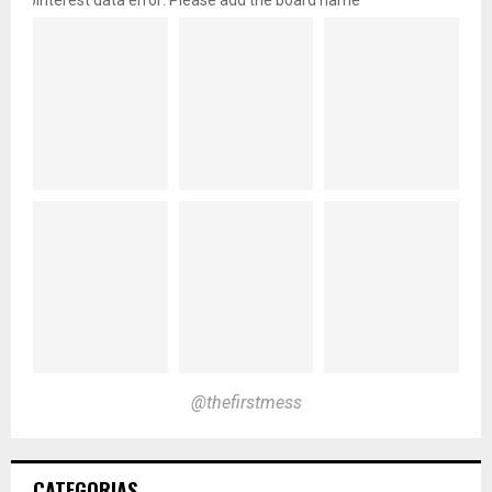
pinterest data error: Please add the board name
@thefirstmess
CATEGORIAS