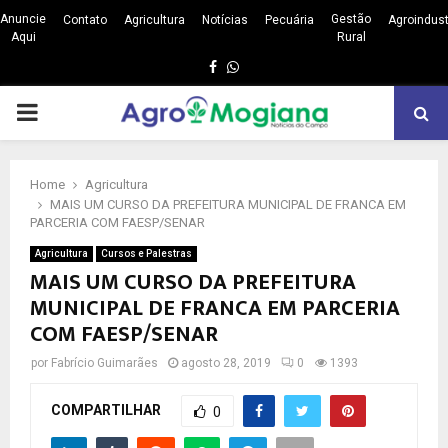
Anuncie
Gestão
Contato
Agricultura
Notícias
Pecuária
Agroindust
Aqui
Rural
Facebook
Whatsapp
PRIMARY
MENU
Home
Agricultura
MAIS UM CURSO DA PREFEITURA MUNICIPAL DE FRANCA EM
PARCERIA COM FAESP/SENAR
Agricultura
Cursos e Palestras
MAIS UM CURSO DA PREFEITURA
MUNICIPAL DE FRANCA EM PARCERIA
COM FAESP/SENAR
por
Fabrício Guimarães
agosto 28, 2019
0
1393
COMPARTILHAR
0