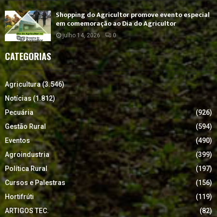
Shopping do Agricultor promove evento especial
em comemoração ao Dia do Agricultor
julho 14, 2026
0
CATEGORIAS
Agricultura
(3.546)
Notícias
(1.812)
Pecuária
(926)
Gestão Rural
(594)
Eventos
(490)
Agroindustria
(399)
Política Rural
(197)
Cursos e Palestras
(156)
Hortifrúti
(119)
ARTIGOS TEC.
(82)