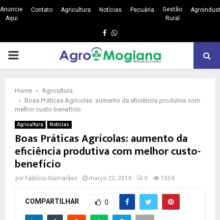
Anuncie
Gestão
Contato
Agricultura
Notícias
Pecuária
Agroindust
Aqui
Rural
Facebook
Whatsapp
PRIMARY
MENU
Home
Agricultura
Boas Práticas Agrícolas: aumento da eficiência produtiva com
melhor custo-benefício
Agricultura
Notícias
Boas Práticas Agrícolas: aumento da
eficiência produtiva com melhor custo-
benefício
por
Fabrício Guimarães
março 22, 2019
0
1554
COMPARTILHAR
0