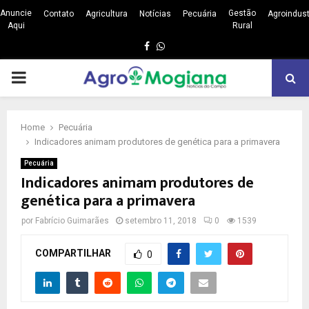
Anuncie
Gestão
Contato
Agricultura
Notícias
Pecuária
Agroindust
Aqui
Rural
Facebook
Whatsapp
PRIMARY
MENU
Home
Pecuária
Indicadores animam produtores de genética para a primavera
Pecuária
Indicadores animam produtores de
genética para a primavera
por
Fabrício Guimarães
setembro 11, 2018
0
1539
COMPARTILHAR
0