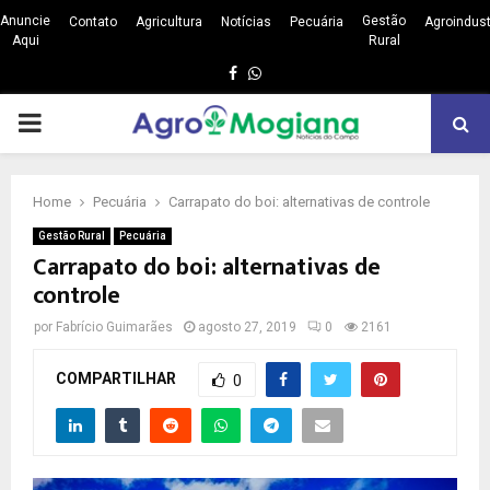
Anuncie
Gestão
Contato
Agricultura
Notícias
Pecuária
Agroindust
Aqui
Rural
Facebook
Whatsapp
PRIMARY
MENU
Home
Pecuária
Carrapato do boi: alternativas de controle
Gestão Rural
Pecuária
Carrapato do boi: alternativas de
controle
por
Fabrício Guimarães
agosto 27, 2019
0
2161
COMPARTILHAR
0