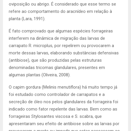
oviposição ou abrigo. É considerado que esse termo se
refere ao comportamento do aracnídeo em relação à
planta (Lara, 1991).
É fato comprovado que algumas espécies forrageiras
interferem na dinâmica de migração das larvas de
carrapato R. microplus, por repelirem ou provocarem a
morte dessas larvas, elaborando substâncias defensivas
(antibiose), que são produzidas pelas estruturas
denominadas tricomas glandulares, presentes em
algumas plantas (Oliveira, 2008).
O capim gordura (Melinis menutiflora) há muito tempo já
foi estudado como controlador de carrapatos e a
secreção de óleo nos pelos glandulares da forrageira foi
indicado como fator repelente das larvas. Bem como as
forrageiras Stylosantes viscosa e S. scabra, que
apresentaram seu efeito de antibiose sobre as larvas por
provocarem a morte ou impedir que estas passassem ao