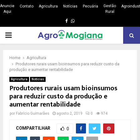
Anuncie
Gestão
Contato
Agricultura
Notícias
Pecuária
Agroindust
Aqui
Rural
Facebook
Whatsapp
PRIMARY
MENU
Home
Agricultura
Produtores rurais usam bioinsumos para reduzir custo da
produção e aumentar rentabilidade
Agricultura
Notícias
Produtores rurais usam bioinsumos
para reduzir custo da produção e
aumentar rentabilidade
por
Fabrício Guimarães
agosto 2, 2019
0
974
COMPARTILHAR
0