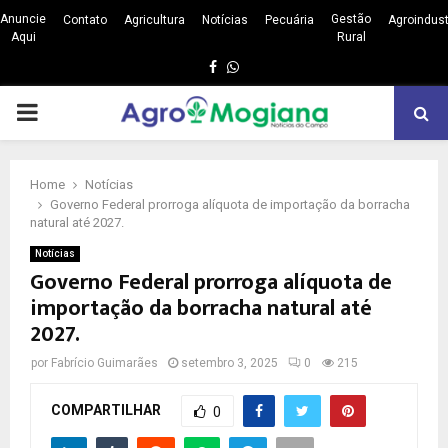
Anuncie
Gestão
Contato
Agricultura
Notícias
Pecuária
Agroindust
Aqui
Rural
Facebook
Whatsapp
PRIMARY
MENU
Home
Notícias
Governo Federal prorroga alíquota de importação da borracha
natural até 2027.
Notícias
Governo Federal prorroga alíquota de
importação da borracha natural até
2027.
por
Fabrício Guimarães
setembro 3, 2025
0
215
COMPARTILHAR
0