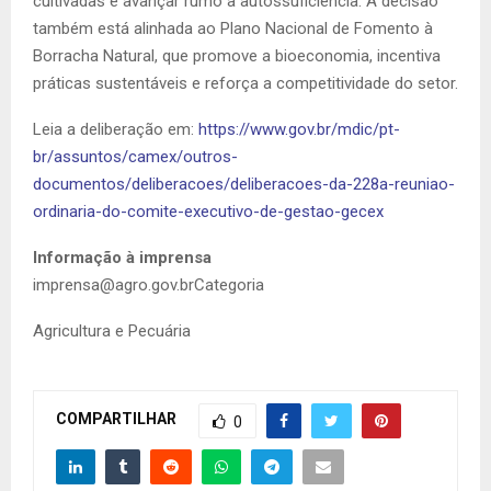
cultivadas e avançar rumo à autossuficiência. A decisão
também está alinhada ao Plano Nacional de Fomento à
Borracha Natural, que promove a bioeconomia, incentiva
práticas sustentáveis e reforça a competitividade do setor.
Leia a deliberação em:
https://www.gov.br/mdic/pt-
br/assuntos/camex/outros-
documentos/deliberacoes/deliberacoes-da-228a-reuniao-
ordinaria-do-comite-executivo-de-gestao-gecex
Informação à imprensa
imprensa@agro.gov.brCategoria
Agricultura e Pecuária
COMPARTILHAR
0