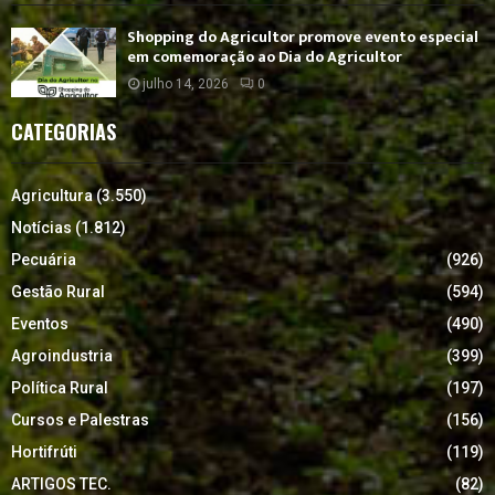
Shopping do Agricultor promove evento especial
em comemoração ao Dia do Agricultor
julho 14, 2026
0
CATEGORIAS
Agricultura
(3.550)
Notícias
(1.812)
Pecuária
(926)
Gestão Rural
(594)
Eventos
(490)
Agroindustria
(399)
Política Rural
(197)
Cursos e Palestras
(156)
Hortifrúti
(119)
ARTIGOS TEC.
(82)