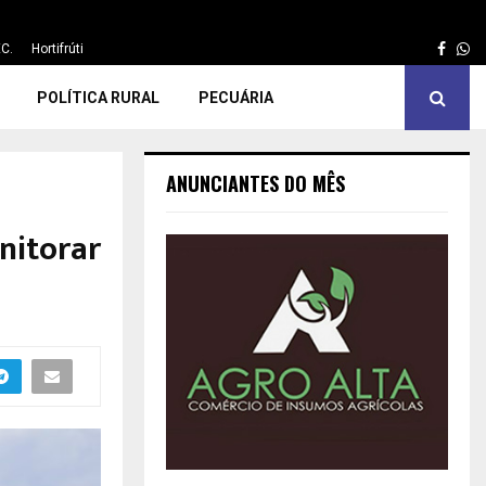
Face
Wh
C.
Hortifrúti
POLÍTICA RURAL
PECUÁRIA
ANUNCIANTES DO MÊS
nitorar