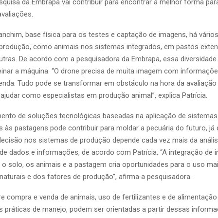
squisa da Embrapa vai contribuir para encontrar a melhor forma par
valiações.
nchim, base física para os testes e captação de imagens, há vári
 produção, como animais nos sistemas integrados, em pastos exten
outras. De acordo com a pesquisadora da Embrapa, essa diversidade
treinar a máquina. “O drone precisa de muita imagem com informaçõe
enda. Tudo pode se transformar em obstáculo na hora da avaliação
ajudar como especialistas em produção animal”, explica Patrícia.
ento de soluções tecnológicas baseadas na aplicação de sistemas i
 às pastagens pode contribuir para moldar a pecuária do futuro, já
ecisão nos sistemas de produção depende cada vez mais da anális
 de dados e informações, de acordo com Patrícia. “A integração de
, o solo, os animais e a pastagem cria oportunidades para o uso mai
naturais e dos fatores de produção”, afirma a pesquisadora.
e compra e venda de animais, uso de fertilizantes e de alimentação
s práticas de manejo, podem ser orientadas a partir dessas informa