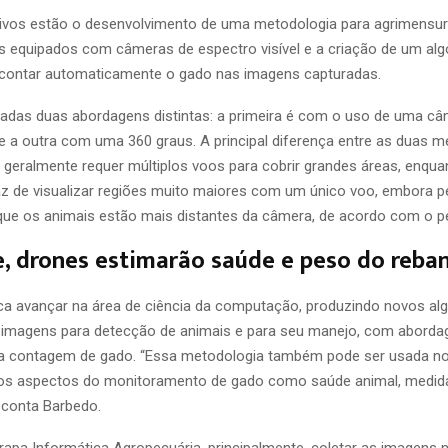
tivos estão o desenvolvimento de uma metodologia para agrimensur
 equipados com câmeras de espectro visível e a criação de um alg
 contar automaticamente o gado nas imagens capturadas.
gadas duas abordagens distintas: a primeira é com o uso de uma c
e a outra com uma 360 graus. A principal diferença entre as duas m
a geralmente requer múltiplos voos para cobrir grandes áreas, enqu
z de visualizar regiões muito maiores com um único voo, embora 
 que os animais estão mais distantes da câmera, de acordo com o p
, drones estimarão saúde e peso do reba
ca avançar na área de ciência da computação, produzindo novos al
imagens para detecção de animais e para seu manejo, com abord
a contagem de gado. “Essa metodologia também pode ser usada no
ros aspectos do monitoramento de gado como saúde animal, medida
, conta Barbedo.