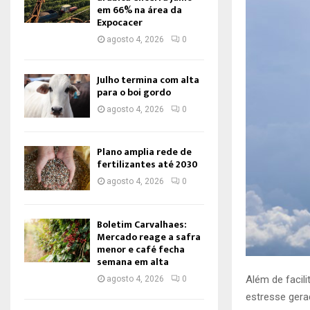
em 66% na área da
Expocacer
agosto 4, 2026
0
Julho termina com alta
para o boi gordo
agosto 4, 2026
0
Plano amplia rede de
fertilizantes até 2030
agosto 4, 2026
0
Boletim Carvalhaes:
Mercado reage a safra
menor e café fecha
semana em alta
Além de facil
agosto 4, 2026
0
estresse ger