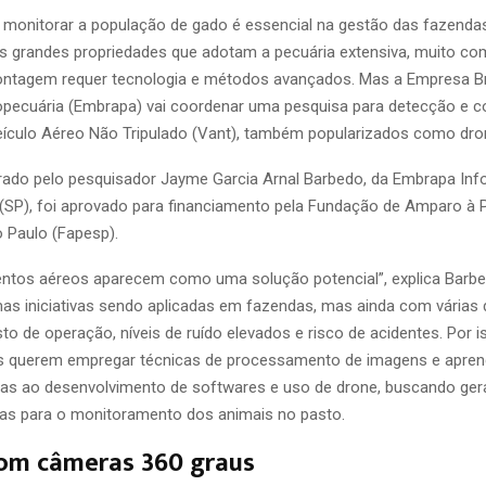
e monitorar a população de gado é essencial na gestão das fazendas
as grandes propriedades que adotam a pecuária extensiva, muito c
contagem requer tecnologia e métodos avançados. Mas a Empresa Bra
opecuária (Embrapa) vai coordenar uma pesquisa para detecção e 
culo Aéreo Não Tripulado (Vant), também popularizados como dro
derado pelo pesquisador Jayme Garcia Arnal Barbedo, da Embrapa Inf
(SP), foi aprovado para financiamento pela Fundação de Amparo à 
 Paulo (Fapesp).
ntos aéreos aparecem como uma solução potencial”, explica Barbe
as iniciativas sendo aplicadas em fazendas, mas ainda com várias
o de operação, níveis de ruído elevados e risco de acidentes. Por i
s querem empregar técnicas de processamento de imagens e apren
das ao desenvolvimento de softwares e uso de drone, buscando ger
as para o monitoramento dos animais no pasto.
com câmeras 360 graus