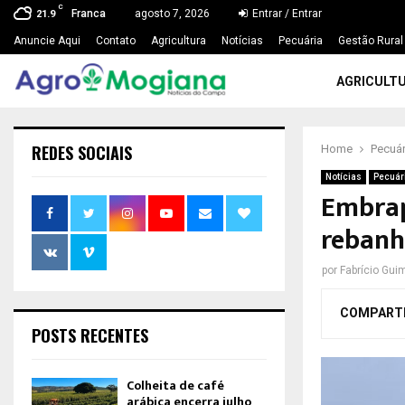
C
Franca
agosto 7, 2026
Entrar / Entrar
21.9
Anuncie Aqui
Contato
Agricultura
Notícias
Pecuária
Gestão Rural
AGRICULT
REDES SOCIAIS
Home
Pecuár
Notícias
Pecuár
Embrap
rebanh
por
Fabrício Gui
COMPART
POSTS RECENTES
Colheita de café
arábica encerra julho