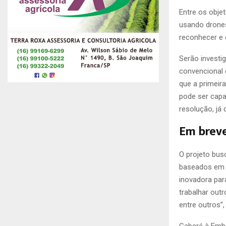
Entre os obje
usando drones
reconhecer e
Serão investi
convencional 
que a primeir
pode ser capa
resolução, já
Em breve
O projeto bus
baseados em 
inovadora par
trabalhar out
entre outros”