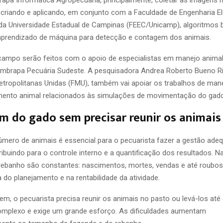
apa Informática Agropecuária, principalmente, coletar as imagens
 criando e aplicando, em conjunto com a Faculdade de Engenharia El
a Universidade Estadual de Campinas (FEEC/Unicamp), algoritmos
 aprendizado de máquina para detecção e contagem dos animais.
campo serão feitos com o apoio de especialistas em manejo anima
mbrapa Pecuária Sudeste. A pesquisadora Andrea Roberto Bueno Ri
tropolitanas Unidas (FMU), também vai apoiar os trabalhos de man
ento animal relacionados às simulações de movimentação do gado
 do gado sem precisar reunir os animais
mero de animais é essencial para o pecuarista fazer a gestão ade
ibuindo para o controle interno e a quantificação dos resultados. Na
rebanho são constantes: nascimentos, mortes, vendas e até roubos
a do planejamento e na rentabilidade da atividade.
m, o pecuarista precisa reunir os animais no pasto ou levá-los até 
mplexo e exige um grande esforço. As dificuldades aumentam