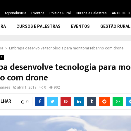
Agroindustria
Eventos
Política Rural
Cursos e Palestras
ARTIGOS TE
URA
CURSOS E PALESTRAS
EVENTOS
GESTÃO RURAL
ia
Embrapa desenvolve tecnologia para monitorar rebanho com drone
ia
a desenvolve tecnologia para mo
o com drone
marães
abril 1, 2019
0
902
ILHAR
0