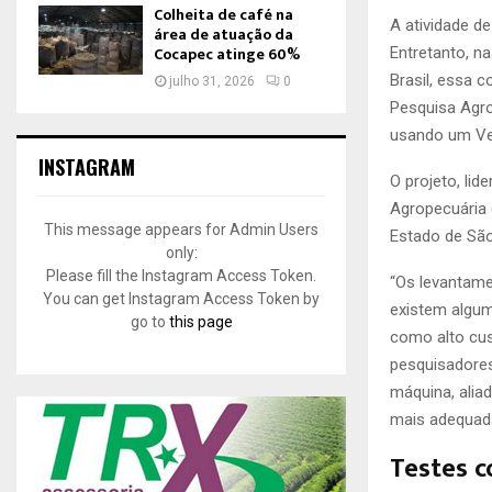
Colheita de café na
A atividade d
área de atuação da
Cocapec atinge 60%
Entretanto, n
Brasil, essa 
julho 31, 2026
0
Pesquisa Agr
usando um Veí
INSTAGRAM
O projeto, li
Agropecuária 
This message appears for Admin Users
Estado de São
only:
Please fill the Instagram Access Token.
“Os levantame
You can get Instagram Access Token by
existem algum
go to
this page
como alto cust
pesquisadore
máquina, alia
mais adequad
Testes 