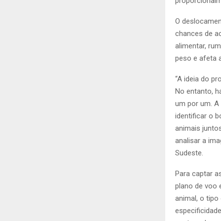
proporcional
O deslocament
chances de ac
alimentar, ru
peso e afeta 
“A ideia do p
No entanto, há
um por um. A 
identificar o 
animais junto
analisar a im
Sudeste.
Para captar a
plano de voo 
animal, o tip
especificidade