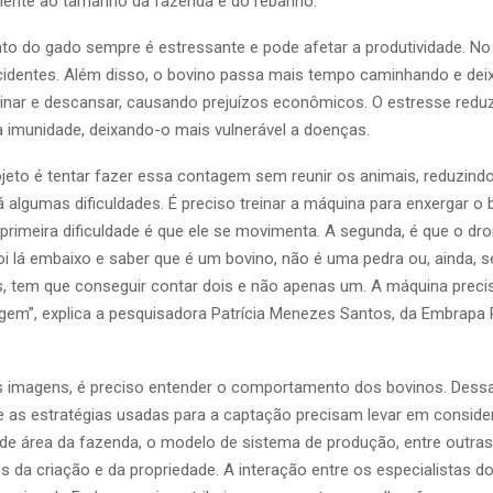
mente ao tamanho da fazenda e do rebanho.
o do gado sempre é estressante e pode afetar a produtividade. No
identes. Além disso, o bovino passa mais tempo caminhando e dei
minar e descansar, causando prejuízos econômicos. O estresse redu
a imunidade, deixando-o mais vulnerável a doenças.
rojeto é tentar fazer essa contagem sem reunir os animais, reduzindo
 algumas dificuldades. É preciso treinar a máquina para enxergar o 
primeira dificuldade é que ele se movimenta. A segunda, é que o dro
boi lá embaixo e saber que é um bovino, não é uma pedra ou, ainda, se
s, tem que conseguir contar dois e não apenas um. A máquina preci
agem”, explica a pesquisadora Patrícia Menezes Santos, da Embrapa 
s imagens, é preciso entender o comportamento dos bovinos. Dess
e as estratégias usadas para a captação precisam levar em conside
o de área da fazenda, o modelo de sistema de produção, entre outras
s da criação e da propriedade. A interação entre os especialistas d