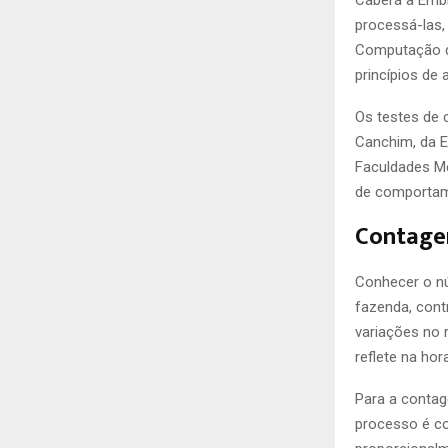
Caberá à Embr
processá-las,
Computação d
princípios de
Os testes de 
Canchim, da E
Faculdades Me
de comportam
Contagem
Conhecer o nú
fazenda, contr
variações no 
reflete na hor
Para a contage
processo é co