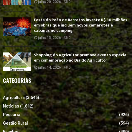
julho 20, 2026
0
Festa do Peão de Barretos investe R$ 30 milhões
em obras que incluem novos camarotes e
cabanas no camping
julho 15, 2026
0
Shopping do Agricultor promove evento especial
em comemoração ao Dia do Agricultor
julho 14, 2026
0
CATEGORIAS
Agricultura
(3.546)
Notícias
(1.812)
Pecuária
(926)
Gestão Rural
(594)
Eventos
(490)