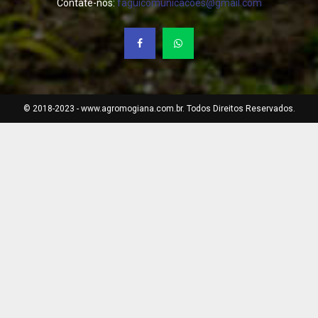
Contate-nos:
faguicomunicacoes@gmail.com
© 2018-2023 - www.agromogiana.com.br. Todos Direitos Reservados.