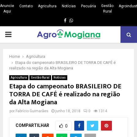
Anuncie
Gestão
Contato
Agricultura
Notícias
Pecuária
Agroindust
Aqui
Rural
Facebook
Whatsapp
PRIMARY
MENU
Home
Agricultura
Etapa do campeonato BRASILEIRO DE TORRA DE CAFÉ é
realizado na região da Alta Mogiana
Agricultura
Gestão Rural
Notícias
Etapa do campeonato BRASILEIRO DE
TORRA DE CAFÉ é realizado na região
da Alta Mogiana
por
Fabrício Guimarães
junho 18, 2018
0
1314
COMPARTILHAR
0