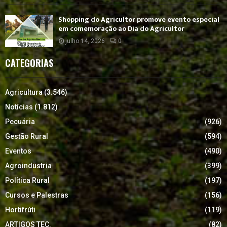
Shopping do Agricultor promove evento especial
em comemoração ao Dia do Agricultor
julho 14, 2026
0
CATEGORIAS
Agricultura
(3.546)
Notícias
(1.812)
Pecuária
(926)
Gestão Rural
(594)
Eventos
(490)
Agroindustria
(399)
Política Rural
(197)
Cursos e Palestras
(156)
Hortifrúti
(119)
ARTIGOS TEC.
(82)