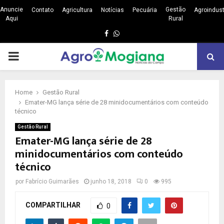
Anuncie
Gestão
Contato
Agricultura
Notícias
Pecuária
Agroindust
Aqui
Rural
Facebook
Whatsapp
PRIMARY
MENU
Home
Gestão Rural
Emater-MG lança série de 28 minidocumentários com conteúdo
técnico
Gestão Rural
Emater-MG lança série de 28
minidocumentários com conteúdo
técnico
por
Fabrício Guimarães
junho 18, 2018
0
995
COMPARTILHAR
0