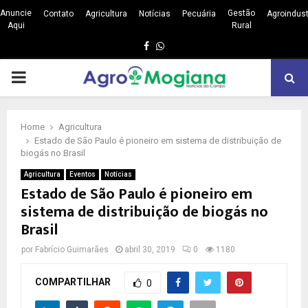
Anuncie
Gestão
Contato
Agricultura
Notícias
Pecuária
Agroindust
Aqui
Rural
Facebook
Whatsapp
PRIMARY
MENU
Home
Agricultura
Estado de São Paulo é pioneiro em sistema de distribuição de
biogás no Brasil
Agricultura
Eventos
Notícias
Estado de São Paulo é pioneiro em
sistema de distribuição de biogás no
Brasil
por
Fabrício Guimarães
abril 30, 2019
0
1180
COMPARTILHAR
0