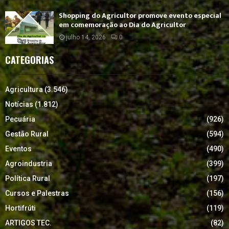
Shopping do Agricultor promove evento especial
em comemoração ao Dia do Agricultor
julho 14, 2026
0
CATEGORIAS
Agricultura
(3.546)
Notícias
(1.812)
Pecuária
(926)
Gestão Rural
(594)
Eventos
(490)
Agroindustria
(399)
Política Rural
(197)
Cursos e Palestras
(156)
Hortifrúti
(119)
ARTIGOS TEC.
(82)