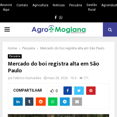
Anuncie
Gestão
Contato
Agricultura
Notícias
Pecuária
Agroindust
Aqui
Rural
Facebook
Whatsapp
PRIMARY
MENU
Home
Pecuária
Mercado do boi registra alta em São Paulo
Pecuária
Mercado do boi registra alta em São
Paulo
por
Fabrício Guimarães
maio 28, 2026
0
171
COMPARTILHAR
0