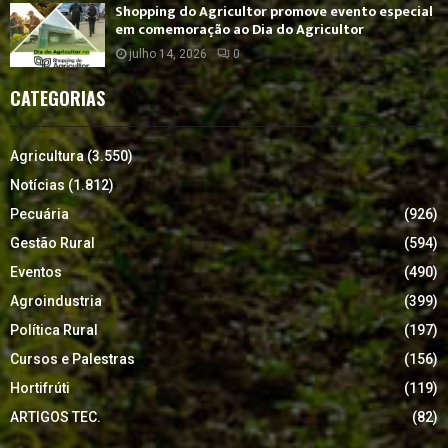
Shopping do Agricultor promove evento especial
em comemoração ao Dia do Agricultor
julho 14, 2026
0
CATEGORIAS
Agricultura
(3.550)
Notícias
(1.812)
Pecuária
(926)
Gestão Rural
(594)
Eventos
(490)
Agroindustria
(399)
Política Rural
(197)
Cursos e Palestras
(156)
Hortifrúti
(119)
ARTIGOS TEC.
(82)