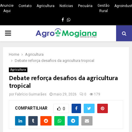
Anuncie
Gestão
Contato
Agricultura
Notícias
Pecuária
Agroindust
Aqui
Rural
Facebook
Whatsapp
PRIMARY
MENU
Home
Agricultura
Debate reforça desafios da agricultura tropical
Agricultura
Debate reforça desafios da agricultura
tropical
por
Fabrício Guimarães
maio 29, 2026
0
179
COMPARTILHAR
0