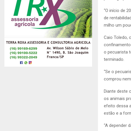
“O início de 2
de rentabilid
milho um pouc
Caio Toledo, 
confinamento e
o pecuarista 
terminado.
“Se o pecuari
comprou nem m
Diante deste 
os animais pr
efeito dessa 
estão e a fo
“A depender d