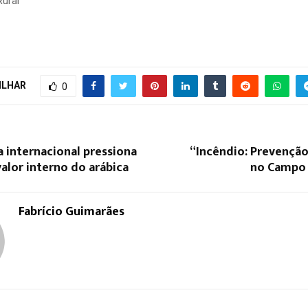
Rural
ILHAR
0
 internacional pressiona
“Incêndio: Prevençã
alor interno do arábica
no Campo 
Fabrício Guimarães