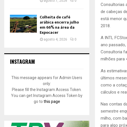
agosto 7, 2026
0
C
onsultorias 
de cabeças de
Colheita de café
está menor qu
arábica encerra julho
2018.
em 66% na área da
Expocacer
A INTL FCSton
agosto 4, 2026
0
ano passado, 
Consultoria 
milhões para 
INSTAGRAM
As estimativa
This message appears for Admin Users
últimos meses
only:
como a cotaçã
Please fill the Instagram Access Token.
cálculos e rea
You can get Instagram Access Token by
go to
this page
Nas contas da
semestre enqu
milho, com ba
para algo pró