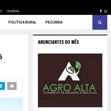
Face
Wh
C.
Hortifrúti
POLÍTICA RURAL
PECUÁRIA
ANUNCIANTES DO MÊS
5