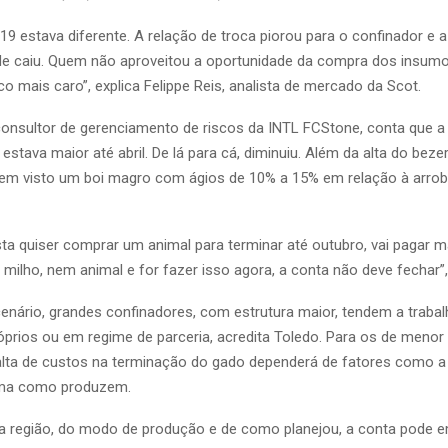
019 estava diferente. A relação de troca piorou para o confinador e a
ade caiu. Quem não aproveitou a oportunidade da compra dos insumo
o mais caro”, explica Felippe Reis, analista de mercado da Scot.
consultor de gerenciamento de riscos da INTL FCStone, conta que a
stava maior até abril. De lá para cá, diminuiu. Além da alta do bezer
tem visto um boi magro com ágios de 10% a 15% em relação à arrob
sta quiser comprar um animal para terminar até outubro, vai pagar m
ilho, nem animal e for fazer isso agora, a conta não deve fechar”
cenário, grandes confinadores, com estrutura maior, tendem a traba
óprios ou em regime de parceria, acredita Toledo. Para os de menor 
alta de custos na terminação do gado dependerá de fatores como a
rma como produzem.
a região, do modo de produção e de como planejou, a conta pode 