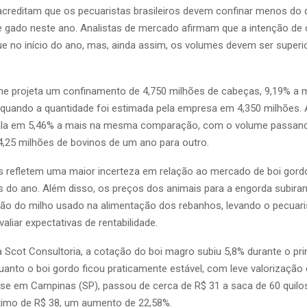
acreditam que os pecuaristas brasileiros devem confinar menos do 
 gado neste ano. Analistas de mercado afirmam que a intenção de
e no início do ano, mas, ainda assim, os volumes devem ser superi
e projeta um confinamento de 4,750 milhões de cabeças, 9,19% a 
quando a quantidade foi estimada pela empresa em 4,350 milhões. 
fala em 5,46% a mais na mesma comparação, com o volume passand
4,25 milhões de bovinos de um ano para outro.
s refletem uma maior incerteza em relação ao mercado de boi gord
 do ano. Além disso, os preços dos animais para a engorda subira
o do milho usado na alimentação dos rebanhos, levando o pecuaris
valiar expectativas de rentabilidade.
 Scot Consultoria, a cotação do boi magro subiu 5,8% durante o pri
anto o boi gordo ficou praticamente estável, com leve valorização 
se em Campinas (SP), passou de cerca de R$ 31 a saca de 60 quil
ximo de R$ 38, um aumento de 22,58%.