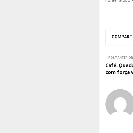
Fonte: Globo 
COMPART
POST ANTERIOR
Café: Queda
com força v