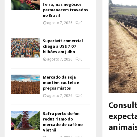
feira, mas negócios
permanecem travados
no Brasil
agosto 7, 2026
0
Superávit comercial
chega a US$ 7,07
bilhões em julho
agosto 7, 2026
0
Mercado da soja
mantém cautela e
preços mistos
agosto 7, 2026
0
Consult
expect
Safra perto do fim
reduz ritmo do
animais
mercado de café no
Vietnã