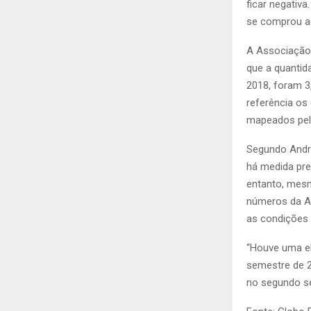
ficar negativ
se comprou ago
A Associação 
que a quantid
2018, foram 3
referência os
mapeados pela
Segundo Andr
há medida pre
entanto, mesm
números da As
as condições 
“Houve uma el
semestre de 2
no segundo se