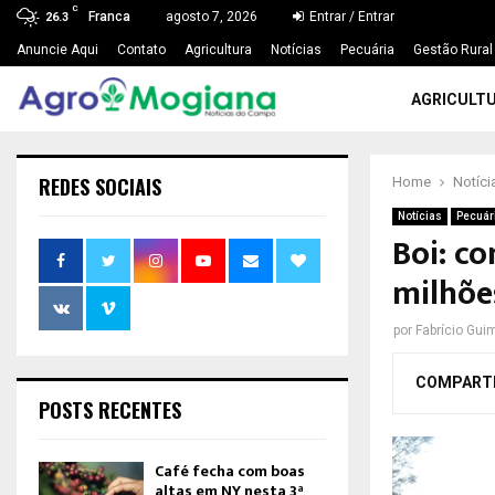
C
Franca
agosto 7, 2026
Entrar / Entrar
26.3
Anuncie Aqui
Contato
Agricultura
Notícias
Pecuária
Gestão Rural
AGRICULT
REDES SOCIAIS
Home
Notíci
Notícias
Pecuár
Boi: c
milhõe
por
Fabrício Gui
COMPART
POSTS RECENTES
Café fecha com boas
altas em NY nesta 3ª