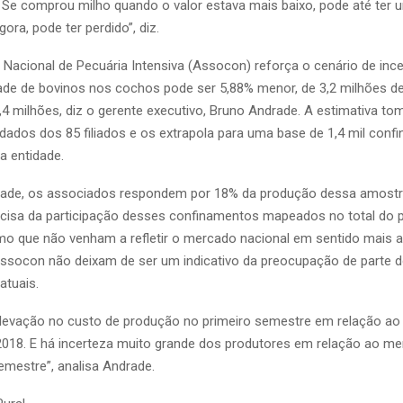
a. Se comprou milho quando o valor estava mais baixo, pode até ter
ra, pode ter perdido”, diz.
Nacional de Pecuária Intensiva (Assocon) reforça o cenário de incer
ade de bovinos nos cochos pode ser 5,88% menor, de 3,2 milhões d
,4 milhões, diz o gerente executivo, Bruno Andrade. A estimativa t
 dados dos 85 filiados e os extrapola para uma base de 1,4 mil con
 entidade.
ade, os associados respondem por 18% da produção dessa amost
cisa da participação desses confinamentos mapeados no total do p
o que não venham a refletir o mercado nacional em sentido mais 
socon não deixam de ser um indicativo da preocupação de parte 
atuais.
evação no custo de produção no primeiro semestre em relação ao 
018. E há incerteza muito grande dos produtores em relação ao me
mestre”, analisa Andrade.