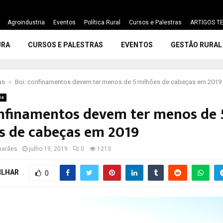
Agroindustria
Eventos
Política Rural
Cursos e Palestras
ARTIGOS TE
URA
CURSOS E PALESTRAS
EVENTOS
GESTÃO RURAL
as
Boi: confinamentos devem ter menos de 5 milhões de cabeças em 2019
ia
onfinamentos devem ter menos de 
s de cabeças em 2019
marães
julho 19, 2019
0
1213
ILHAR
0