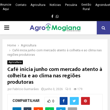
Anuncie
Gestão
Contato
Agricultura
Notícias
Pecuária
Agroindust
Aqui
Rural
Facebook
Whatsapp
PRIMARY
MENU
Home
Agricultura
Café inicia junho com mercado atento à colheita e ao clima nas
regiões produtoras
Agricultura
Café inicia junho com mercado atento à
colheita e ao clima nas regiões
produtoras
por
Fabrício Guimarães
junho 3, 2026
0
179
COMPARTILHAR
0