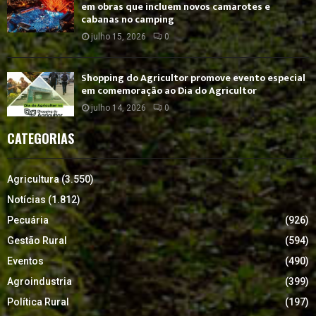
em obras que incluem novos camarotes e
cabanas no camping
julho 15, 2026
0
Shopping do Agricultor promove evento especial
em comemoração ao Dia do Agricultor
julho 14, 2026
0
CATEGORIAS
Agricultura
(3.550)
Notícias
(1.812)
Pecuária
(926)
Gestão Rural
(594)
Eventos
(490)
Agroindustria
(399)
Política Rural
(197)