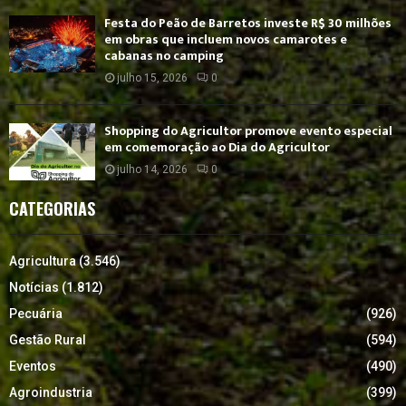
Festa do Peão de Barretos investe R$ 30 milhões
em obras que incluem novos camarotes e
cabanas no camping
julho 15, 2026
0
Shopping do Agricultor promove evento especial
em comemoração ao Dia do Agricultor
julho 14, 2026
0
CATEGORIAS
Agricultura
(3.546)
Notícias
(1.812)
Pecuária
(926)
Gestão Rural
(594)
Eventos
(490)
Agroindustria
(399)