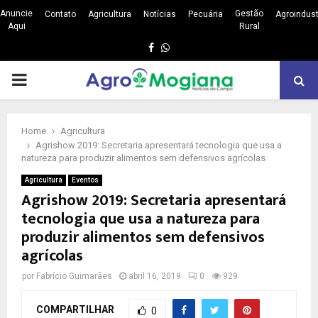
Anuncie
Gestão
Contato
Agricultura
Notícias
Pecuária
Agroindust
Aqui
Rural
Facebook
Whatsapp
PRIMARY
MENU
Home
Agricultura
Agrishow 2019: Secretaria apresentará tecnologia que usa a
natureza para produzir alimentos sem defensivos agrícolas
Agricultura
Eventos
Agrishow 2019: Secretaria apresentará
tecnologia que usa a natureza para
produzir alimentos sem defensivos
agrícolas
por
Fabrício Guimarães
abril 16, 2019
0
929
COMPARTILHAR
0