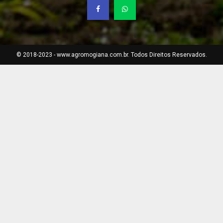
© 2018-2023 - www.agromogiana.com.br. Todos Direitos Reservados.