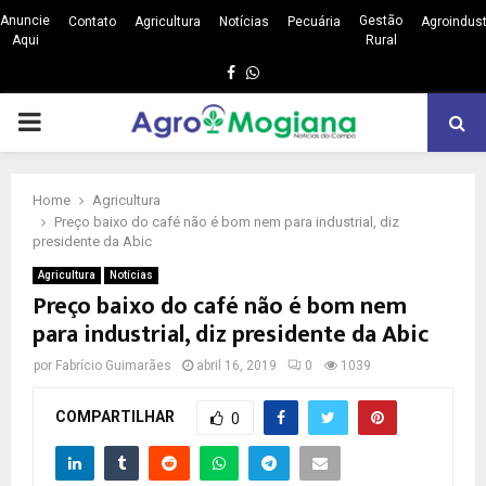
Anuncie
Gestão
Contato
Agricultura
Notícias
Pecuária
Agroindust
Aqui
Rural
Facebook
Whatsapp
PRIMARY
MENU
Home
Agricultura
Preço baixo do café não é bom nem para industrial, diz
presidente da Abic
Agricultura
Notícias
Preço baixo do café não é bom nem
para industrial, diz presidente da Abic
por
Fabrício Guimarães
abril 16, 2019
0
1039
COMPARTILHAR
0