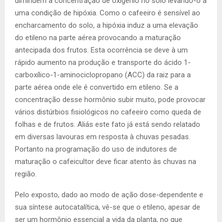
diminuem a concentração de oxigênio no solo levando-o à
uma condição de hipóxia. Como o cafeeiro é sensível ao
encharcamento do solo, a hipóxia induz a uma elevação
do etileno na parte aérea provocando a maturação
antecipada dos frutos. Esta ocorrência se deve à um
rápido aumento na produção e transporte do ácido 1-
carboxílico-1-aminociclopropano (ACC) da raiz para a
parte aérea onde ele é convertido em etileno. Se a
concentração desse hormônio subir muito, pode provocar
vários distúrbios fisiológicos no cafeeiro como queda de
folhas e de frutos. Aliás este fato já está sendo relatado
em diversas lavouras em resposta à chuvas pesadas.
Portanto na programação do uso de indutores de
maturação o cafeicultor deve ficar atento às chuvas na
região.
Pelo exposto, dado ao modo de ação dose-dependente e
sua síntese autocatalítica, vê-se que o etileno, apesar de
ser um hormônio essencial a vida da planta, no que