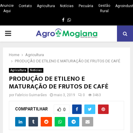
Anuncie
Gestão
Contato
Agricultura
Notícias
Pecuária
Agroindust
Aqui
Rural
Facebook
Whatsapp
PRIMARY
MENU
Home
Agricultura
PRODUÇÃO DE ETILENO E MATURAÇÃO DE FRUTOS DE CAFÉ
Agricultura
Notícias
PRODUÇÃO DE ETILENO E
MATURAÇÃO DE FRUTOS DE CAFÉ
por
Fabrício Guimarães
maio 3, 2019
0
3463
COMPARTILHAR
0