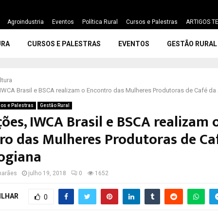
Agroindustria
Eventos
Política Rural
Cursos e Palestras
ARTIGOS TE
URA
CURSOS E PALESTRAS
EVENTOS
GESTÃO RURAL
ltura
 IWCA Brasil e BSCA realizam o Encontro das Mulheres Produtoras de Café da
os e Palestras
Gestão Rural
ções, IWCA Brasil e BSCA realizam 
ro das Mulheres Produtoras de Ca
ogiana
marães
julho 19, 2018
0
1652
ILHAR
0