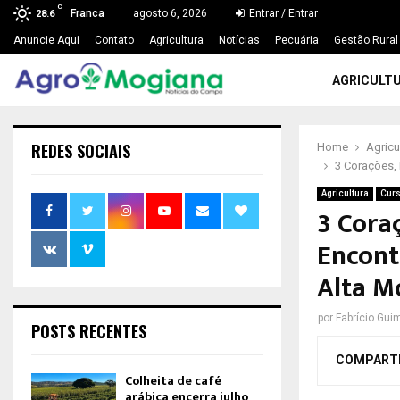
C
Franca
agosto 6, 2026
Entrar / Entrar
28.6
Anuncie Aqui
Contato
Agricultura
Notícias
Pecuária
Gestão Rural
AGRICULT
REDES SOCIAIS
Home
Agricu
3 Corações,
Agricultura
Curs
3 Cora
Encont
Alta M
por
Fabrício Gui
POSTS RECENTES
COMPART
Colheita de café
arábica encerra julho