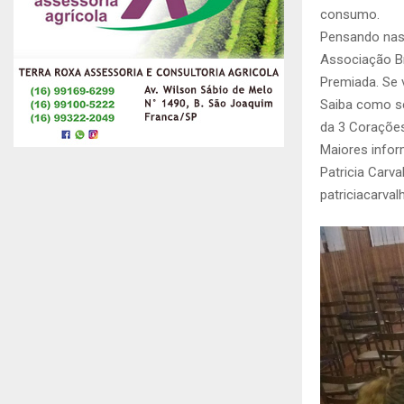
consumo.
Pensando nas
Associação Br
Premiada. Se 
Saiba como se
da 3 Corações
Maiores info
Patricia Carv
patriciacarv