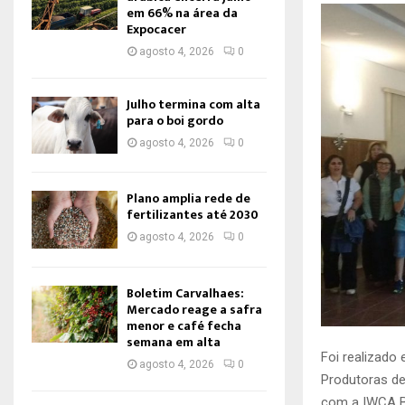
em 66% na área da
Expocacer
agosto 4, 2026
0
Julho termina com alta
para o boi gordo
agosto 4, 2026
0
Plano amplia rede de
fertilizantes até 2030
agosto 4, 2026
0
Boletim Carvalhaes:
Mercado reage a safra
menor e café fecha
semana em alta
Foi realizado
agosto 4, 2026
0
Produtoras de
com a IWCA Br