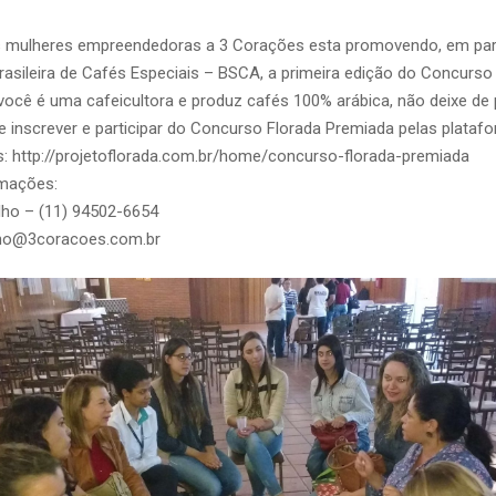
 mulheres empreendedoras a 3 Corações esta promovendo, em par
asileira de Cafés Especiais – BSCA, a primeira edição do Concurso
você é uma cafeicultora e produz cafés 100% arábica, não deixe de p
 inscrever e participar do Concurso Florada Premiada pelas platafo
: http://projetoflorada.com.br/home/concurso-florada-premiada
rmações:
alho – (11) 94502-6654
alho@3coracoes.com.br