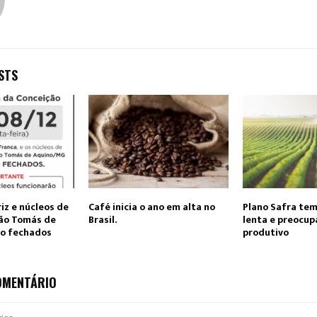
STS
iz e núcleos de
Café inicia o ano em alta no
Plano Safra te
São Tomás de
Brasil.
lenta e preocup
ão fechados
produtivo
OMENTÁRIO