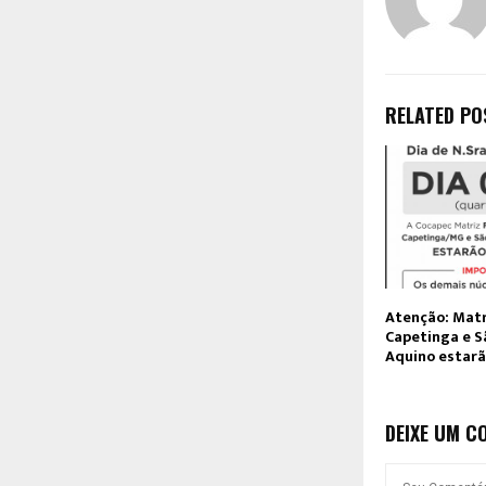
RELATED PO
Atenção: Matr
Capetinga e 
Aquino estar
DEIXE UM C