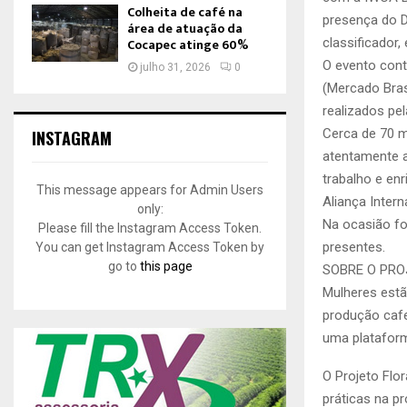
Colheita de café na
presença do Di
área de atuação da
Cocapec atinge 60%
classificador,
O evento cont
julho 31, 2026
0
(Mercado Bras
realizados pel
Cerca de 70 m
INSTAGRAM
atentamente 
trabalho e en
This message appears for Admin Users
Aliança Inter
only:
Na ocasião f
Please fill the Instagram Access Token.
presentes.
You can get Instagram Access Token by
go to
this page
SOBRE O PRO
Mulheres estã
produção cafe
uma plataform
O Projeto Flo
práticas na p