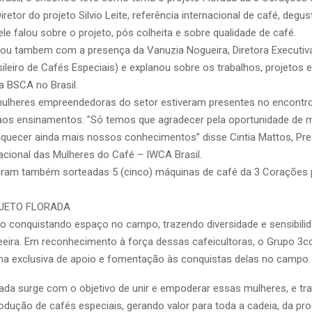
retor do projeto Silvio Leite, referência internacional de café, degus
 ele falou sobre o projeto, pós colheita e sobre qualidade de café.
ou tambem com a presença da Vanuzia Nogueira, Diretora Executi
ileiro de Cafés Especiais) e explanou sobre os trabalhos, projetos
a BSCA no Brasil.
ulheres empreendedoras do setor estiveram presentes no encontro
aos ensinamentos. ”Só temos que agradecer pela oportunidade de 
riquecer ainda mais nossos conhecimentos” disse Cintia Mattos, Pre
nacional das Mulheres do Café – IWCA Brasil.
oram também sorteadas 5 (cinco) máquinas de café da 3 Corações 
JETO FLORADA
o conquistando espaço no campo, trazendo diversidade e sensibilid
eira. Em reconhecimento à força dessas cafeicultoras, o Grupo 3c
a exclusiva de apoio e fomentação às conquistas delas no campo.
rada surge com o objetivo de unir e empoderar essas mulheres, e tr
rodução de cafés especiais, gerando valor para toda a cadeia, da p