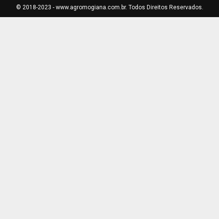
© 2018-2023 - www.agromogiana.com.br. Todos Direitos Reservados.