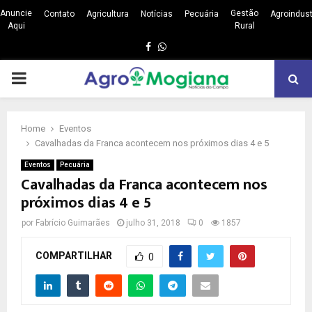
Anuncie
Gestão
Contato
Agricultura
Notícias
Pecuária
Agroindust
Aqui
Rural
Facebook
Whatsapp
PRIMARY
MENU
Home
Eventos
Cavalhadas da Franca acontecem nos próximos dias 4 e 5
Eventos
Pecuária
Cavalhadas da Franca acontecem nos
próximos dias 4 e 5
por
Fabrício Guimarães
julho 31, 2018
0
1857
COMPARTILHAR
0