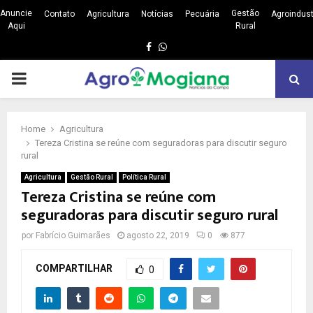
Anuncie
Gestão
Contato
Agricultura
Notícias
Pecuária
Agroindust
Aqui
Rural
Facebook
Whatsapp
PRIMARY
MENU
Home
Agricultura
Tereza Cristina se reúne com seguradoras para discutir seguro
rural
Agricultura
Gestão Rural
Política Rural
Tereza Cristina se reúne com
seguradoras para discutir seguro rural
por
Fabrício Guimarães
agosto 22, 2019
0
877
COMPARTILHAR
0