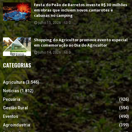
Festa do Peão de Barretos investe R$ 30 milhões
em obras que incluem novos camarotes e
cabanas no camping
julho 15, 2026
0
Shopping do Agricultor promove evento especial
em comemoração ao Dia do Agricultor
julho 14, 2026
0
CATEGORIAS
Agricultura
(3.546)
Notícias
(1.812)
Pecuária
(926)
Gestão Rural
(594)
Eventos
(490)
Agroindustria
(399)