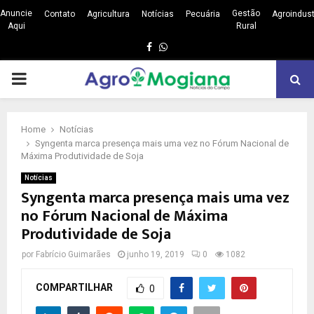
Anuncie
Gestão
Contato
Agricultura
Notícias
Pecuária
Agroindust
Aqui
Rural
Facebook
Whatsapp
PRIMARY
MENU
Home
Notícias
Syngenta marca presença mais uma vez no Fórum Nacional de
Máxima Produtividade de Soja
Notícias
Syngenta marca presença mais uma vez
no Fórum Nacional de Máxima
Produtividade de Soja
por
Fabrício Guimarães
junho 19, 2019
0
1082
COMPARTILHAR
0