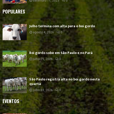
setembro 11, 2023
0
POPULARES
Julho termina com alta para o boi gordo
agosto 4, 2026
0
Boi gordo sobe em São Paulo e no Pará
julho 29, 2026
0
São Paulo registra alta no boi gordo nesta
quarta
julho 23, 2026
0
EVENTOS