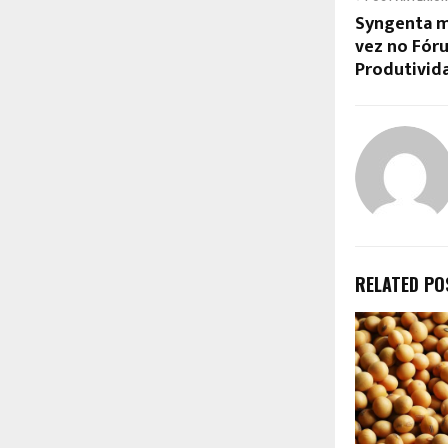
Syngenta m
vez no Fór
Produtivid
RELATED PO