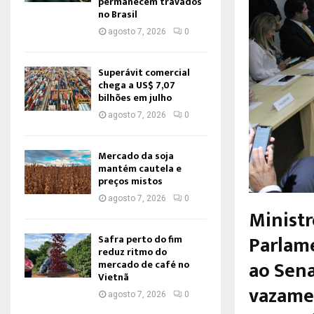
permanecem travados
no Brasil
agosto 7, 2026
0
Superávit comercial
chega a US$ 7,07
bilhões em julho
agosto 7, 2026
0
Mercado da soja
mantém cautela e
preços mistos
agosto 7, 2026
0
Ministr
Parlame
Safra perto do fim
reduz ritmo do
ao Sena
mercado de café no
Vietnã
vazamen
agosto 7, 2026
0