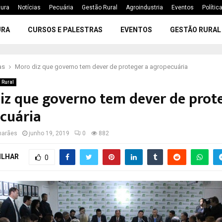
tura
Notícias
Pecuária
Gestão Rural
Agroindustria
Eventos
Polític
URA
CURSOS E PALESTRAS
EVENTOS
GESTÃO RURAL
as
Moro diz que governo tem dever de proteger a agropecuária
a Rural
iz que governo tem dever de prot
cuária
marães
junho 19, 2019
0
882
ILHAR
0