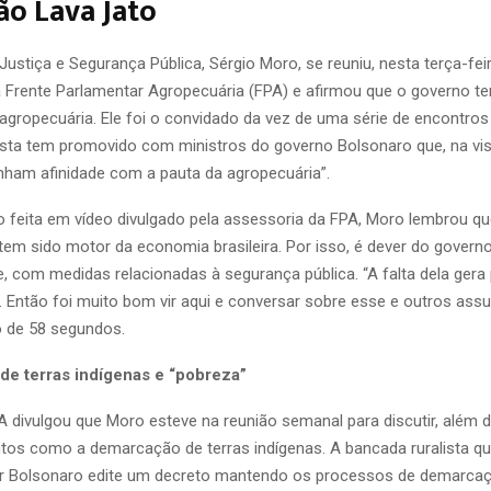
o Lava Jato
Justiça e Segurança Pública, Sérgio Moro, se reuniu, nesta terça-fe
a Frente Parlamentar Agropecuária (FPA) e afirmou que o governo t
 agropecuária. Ele foi o convidado da vez de uma série de encontros
ista tem promovido com ministros do governo Bolsonaro que, na vi
enham afinidade com a pauta da agropecuária”.
 feita em vídeo divulgado pela assessoria da FPA, Moro lembrou qu
tem sido motor da economia brasileira. Por isso, é dever do governo
ve, com medidas relacionadas à segurança pública. “A falta dela ger
 Então foi muito bom vir aqui e conversar sobre esse e outros assu
 de 58 segundos.
e terras indígenas e “pobreza”
A divulgou que Moro esteve na reunião semanal para discutir, além 
ntos como a demarcação de terras indígenas. A bancada ruralista qu
air Bolsonaro edite um decreto mantendo os processos de demarca