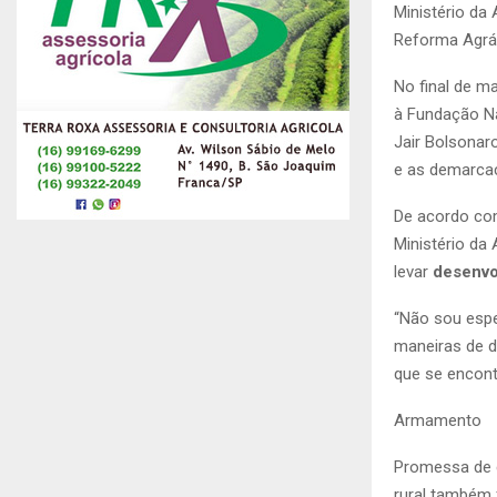
Ministério da 
Reforma Agrári
No final de m
à Fundação Na
Jair Bolsonaro
e as demarcaç
De acordo com
Ministério da
levar
desenvo
“Não sou espe
maneiras de 
que se encont
Armamento
Promessa de c
rural também 