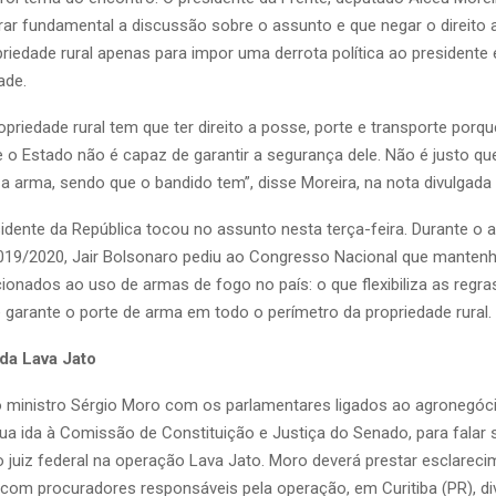
rar fundamental a discussão sobre o assunto e que negar o direito 
iedade rural apenas para impor uma derrota política ao presidente é
ade.
opriedade rural tem que ter direito a posse, porte e transporte porq
e o Estado não é capaz de garantir a segurança dele. Não é justo qu
a arma, sendo que o bandido tem”, disse Moreira, na nota divulgada 
sidente da República tocou no assunto nesta terça-feira. Durante o 
019/2020, Jair Bolsonaro pediu ao Congresso Nacional que manten
ionados ao uso de armas de fogo no país: o que flexibiliza as regra
 garante o porte de arma em todo o perímetro da propriedade rural.
da Lava Jato
 ministro Sérgio Moro com os parlamentares ligados ao agronegóc
sua ida à Comissão de Constituição e Justiça do Senado, para falar
juiz federal na operação Lava Jato. Moro deverá prestar esclarec
com procuradores responsáveis pela operação, em Curitiba (PR), di