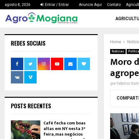
agosto 8, 2026
Entrar / Entrar
Anuncie Aqui
Contato
Agricul
AGRICULT
REDES SOCIAIS
Home
Notíci
Notícias
Polític
Moro d
agrope
por
Fabrício Gui
COMPART
POSTS RECENTES
Café fecha com boas
altas em NY nesta 3ª
feira, mas negócios