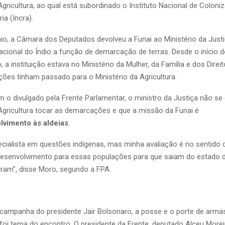
Agricultura, ao qual está subordinado o Instituto Nacional de Coloni
a (Incra).
aio, a Câmara dos Deputados devolveu a Funai ao Ministério da Just
cional do Índio a função de demarcação de terras. Desde o início 
, a instituição estava no Ministério da Mulher, da Família e dos Dir
ões tinham passado para o Ministério da Agricultura.
 o divulgado pela Frente Parlamentar, o ministro da Justiça não se
 Agricultura tocar as demarcações e que a missão da Funai é
lvimento às aldeias
.
cialista em questões indígenas, mas minha avaliação é no sentido 
desenvolvimento para essas populações para que saiam do estado 
ram”, disse Moro, segundo a FPA.
ampanha do presidente Jair Bolsonaro, a posse e o porte de arma
foi tema do encontro. O presidente da Frente, deputado Alceu More