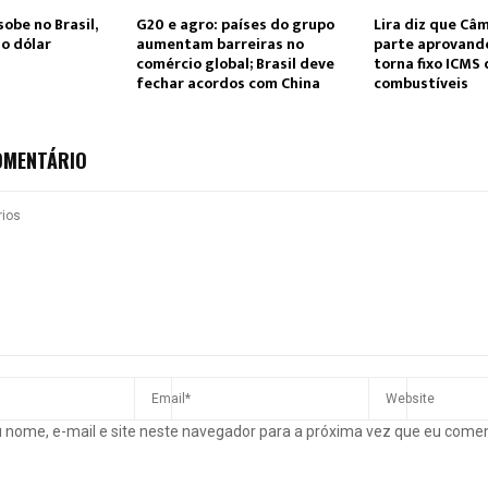
sobe no Brasil,
G20 e agro: países do grupo
Lira diz que Câ
o dólar
aumentam barreiras no
parte aprovand
comércio global; Brasil deve
torna fixo ICMS 
fechar acordos com China
combustíveis
OMENTÁRIO
 nome, e-mail e site neste navegador para a próxima vez que eu come