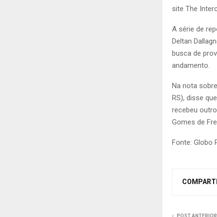
site The Interc
A série de re
Deltan Dallagn
busca de pro
andamento.
Na nota sobre
RS), disse que
recebeu outros
Gomes de Freit
Fonte: Globo 
COMPART
POST ANTERIOR