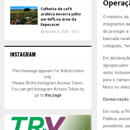
Operaçã
Colheita de café
arábica encerra julho
O
ministro da 
em 66% na área da
Expocacer
integrantes d
de proteger a
agosto 4, 2026
0
bancada rural
colegiado, “t
INSTAGRAM
Em declaração
agropecuário 
This message appears for Admin Users
setor, inclusi
only:
para o campo.
Please fill the Instagram Access Token.
Moro no vídeo
You can get Instagram Access Token by
go to
this page
Demarcação d
Em nota, a FP
Pública, assu
presidente J