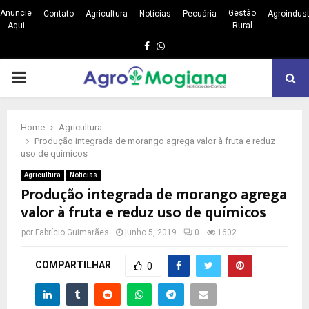
Anuncie
Gestão
Contato
Agricultura
Notícias
Pecuária
Agroindust
Aqui
Rural
Facebook
Whatsapp
PRIMARY
MENU
Home
Agricultura
Produção integrada de morango agrega valor à fruta e reduz
uso de químicos
Agricultura
Notícias
Produção integrada de morango agrega
valor à fruta e reduz uso de químicos
por
Fabrício Guimarães
junho 5, 2019
0
1602
COMPARTILHAR
0