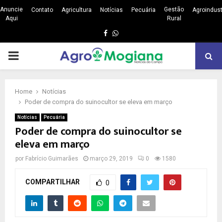
Anuncie
Gestão
Contato
Agricultura
Notícias
Pecuária
Agroindust
Aqui
Rural
Facebook
Whatsapp
PRIMARY
MENU
Home
Notícias
Poder de compra do suinocultor se eleva em março
Notícias
Pecuária
Poder de compra do suinocultor se
eleva em março
por
Fabrício Guimarães
março 29, 2019
0
1580
COMPARTILHAR
0