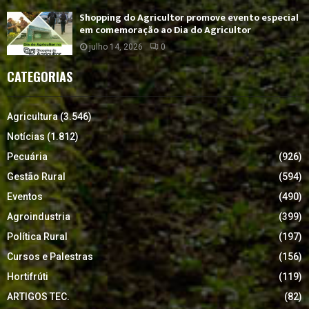
Shopping do Agricultor promove evento especial
em comemoração ao Dia do Agricultor
julho 14, 2026
0
CATEGORIAS
Agricultura
(3.546)
Notícias
(1.812)
Pecuária
(926)
Gestão Rural
(594)
Eventos
(490)
Agroindustria
(399)
Política Rural
(197)
Cursos e Palestras
(156)
Hortifrúti
(119)
ARTIGOS TEC.
(82)