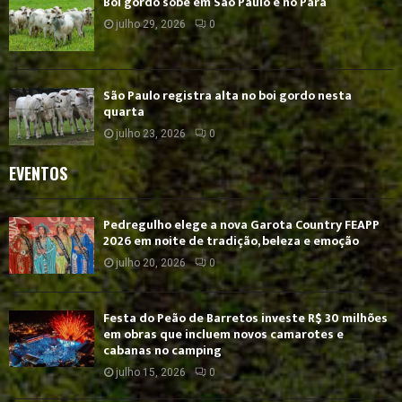
Boi gordo sobe em São Paulo e no Pará
julho 29, 2026
0
São Paulo registra alta no boi gordo nesta
quarta
julho 23, 2026
0
EVENTOS
Pedregulho elege a nova Garota Country FEAPP
2026 em noite de tradição, beleza e emoção
julho 20, 2026
0
Festa do Peão de Barretos investe R$ 30 milhões
em obras que incluem novos camarotes e
cabanas no camping
julho 15, 2026
0