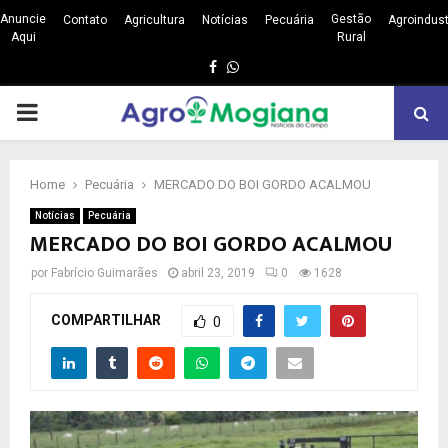
Anuncie
Gestão
Contato
Agricultura
Notícias
Pecuária
Agroindust
Aqui
Rural
Facebook
Whatsapp
PRIMARY
MENU
Home
Pecuária
MERCADO DO BOI GORDO ACALMOU
Notícias
Pecuária
MERCADO DO BOI GORDO ACALMOU
por
Fabrício Guimarães
abril 23, 2019
0
1628
COMPARTILHAR
0