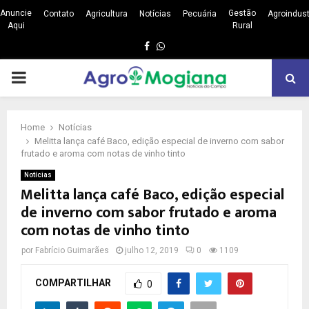
Anuncie
Gestão
Contato
Agricultura
Notícias
Pecuária
Agroindust
Aqui
Rural
Facebook
Whatsapp
PRIMARY
MENU
Home
Notícias
Melitta lança café Baco, edição especial de inverno com sabor
frutado e aroma com notas de vinho tinto
Notícias
Melitta lança café Baco, edição especial
de inverno com sabor frutado e aroma
com notas de vinho tinto
por
Fabrício Guimarães
julho 12, 2019
0
1109
COMPARTILHAR
0