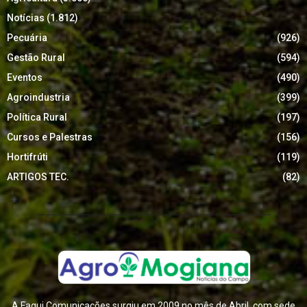
Notícias
(1.812)
Pecuária
(926)
Gestão Rural
(594)
Eventos
(490)
Agroindustria
(399)
Política Rural
(197)
Cursos e Palestras
(156)
Hortifrúti
(119)
ARTIGOS TEC.
(82)
A Fagui Comunicações surgiu em 2009 no mês de Abril, com sede