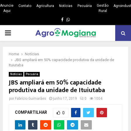
Anuncie
Gestão
Contato
Agricultura
Notícias
Pecuária
Agroindust
Aqui
Rural
Facebook
Whatsapp
PRIMARY
MENU
Home
Notícias
JBS ampliará em 50% capacidade produtiva da unidade de
Ituiutaba
Notícias
Pecuária
JBS ampliará em 50% capacidade
produtiva da unidade de Ituiutaba
por
Fabrício Guimarães
junho 17, 2019
0
1004
COMPARTILHAR
0