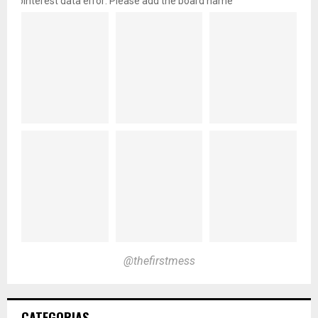
pinterest data error: Please add the board name
@thefirstmess
CATEGORIAS