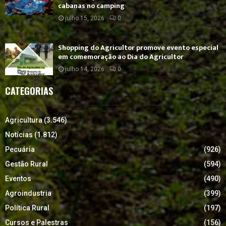
cabanas no camping
julho 15, 2026
0
Shopping do Agricultor promove evento especial
em comemoração ao Dia do Agricultor
julho 14, 2026
0
CATEGORIAS
Agricultura
(3.546)
Notícias
(1.812)
Pecuária
(926)
Gestão Rural
(594)
Eventos
(490)
Agroindustria
(399)
Política Rural
(197)
Cursos e Palestras
(156)