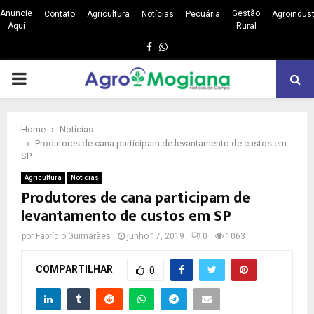
Anuncie
Gestão
Contato
Agricultura
Notícias
Pecuária
Agroindust
Aqui
Rural
Facebook
Whatsapp
PRIMARY
MENU
Home
Notícias
Produtores de cana participam de levantamento de custos em
SP
Agricultura
Notícias
Produtores de cana participam de
levantamento de custos em SP
por
Fabrício Guimarães
junho 17, 2019
0
1063
COMPARTILHAR
0