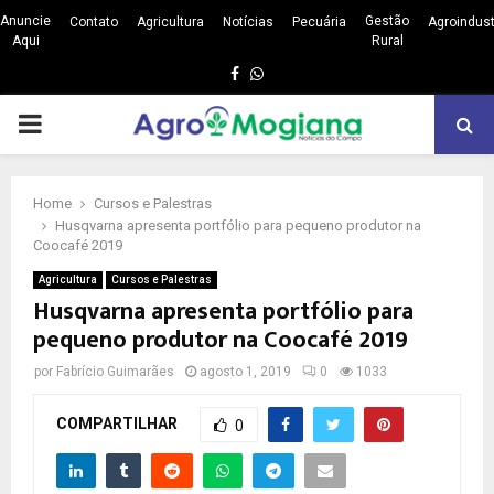
Anuncie
Gestão
Contato
Agricultura
Notícias
Pecuária
Agroindust
Aqui
Rural
Facebook
Whatsapp
PRIMARY
MENU
Home
Cursos e Palestras
Husqvarna apresenta portfólio para pequeno produtor na
Coocafé 2019
Agricultura
Cursos e Palestras
Husqvarna apresenta portfólio para
pequeno produtor na Coocafé 2019
por
Fabrício Guimarães
agosto 1, 2019
0
1033
COMPARTILHAR
0