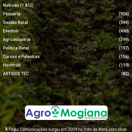
Notícias
(1.812)
Pecuária
(926)
Gestão Rural
(594)
Eventos
(490)
Agroindustria
(399)
Política Rural
(197)
Cursos e Palestras
(156)
Hortifrúti
(119)
ARTIGOS TEC.
(82)
A Fagui Comunicações surgiu em 2009 no mês de Abril, com sede