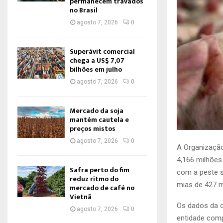
permanecem travados
no Brasil
agosto 7, 2026
0
Superávit comercial
chega a US$ 7,07
bilhões em julho
agosto 7, 2026
0
Mercado da soja
mantém cautela e
preços mistos
agosto 7, 2026
0
A Organização
4,166 milhões
Safra perto do fim
com a peste s
reduz ritmo do
mias de 427 m
mercado de café no
Vietnã
Os dados da o
agosto 7, 2026
0
entidade comp