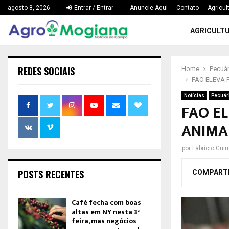
agosto 8, 2026
Entrar / Entrar
Anuncie Aqui
Contato
Agricul
AGRICULT
REDES SOCIAIS
Home
Pecuár
FAO ELEVA 
Notícias
Pecuár
FAO EL
ANIMAI
por
Fabrício Gui
POSTS RECENTES
COMPART
Café fecha com boas
altas em NY nesta 3ª
feira, mas negócios