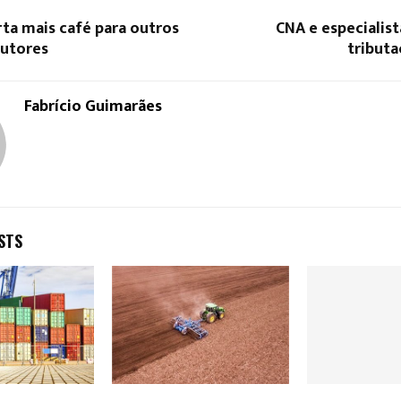
rta mais café para outros
CNA e especialis
dutores
tributa
Fabrício Guimarães
STS