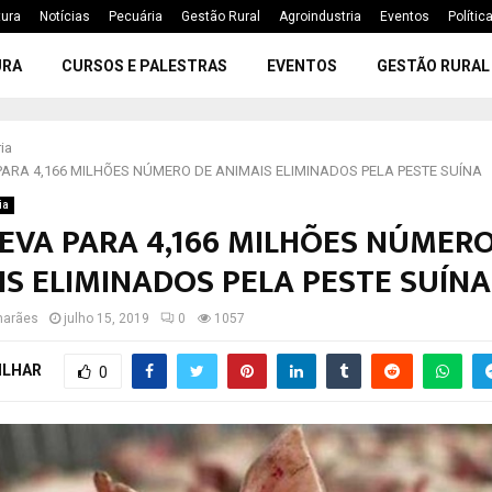
tura
Notícias
Pecuária
Gestão Rural
Agroindustria
Eventos
Polític
URA
CURSOS E PALESTRAS
EVENTOS
GESTÃO RURAL
ia
PARA 4,166 MILHÕES NÚMERO DE ANIMAIS ELIMINADOS PELA PESTE SUÍNA
ia
EVA PARA 4,166 MILHÕES NÚMERO
S ELIMINADOS PELA PESTE SUÍNA
marães
julho 15, 2019
0
1057
ILHAR
0