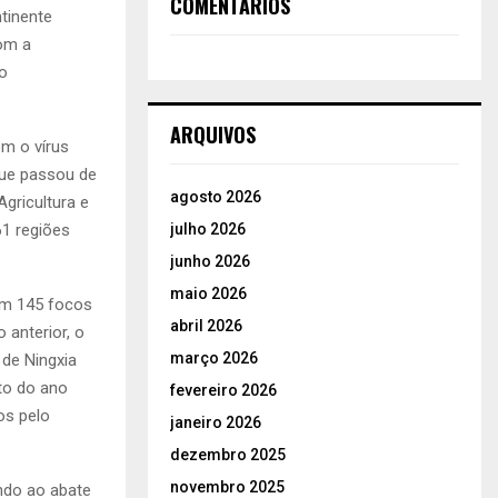
COMENTÁRIOS
tinente
om a
do
ARQUIVOS
m o vírus
que passou de
agosto 2026
Agricultura e
julho 2026
61 regiões
junho 2026
maio 2026
om 145 focos
abril 2026
 anterior, o
março 2026
 de Ningxia
sto do ano
fevereiro 2026
os pelo
janeiro 2026
dezembro 2025
novembro 2025
ndo ao abate