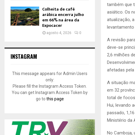
também que tr
Colheita de café
asiático. Os 
arábica encerra julho
em 66% na área da
atualização, 
Expocacer
levantamento 
agosto 4, 2026
0
A revisão par
deve-se princ
2,6 milhões de
INSTAGRAM
Desenvolviment
afetadas pela
This message appears for Admin Users
only:
A situação ma
Please fill the Instagram Access Token.
em 32 provínci
You can get Instagram Access Token by
total de foco
go to
this page
Hui, levando 
passado, 1,16
Ministério da 
No Camboja, u