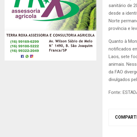
sanitário de 2
desde a ident
Norte perman
província e le
Quanto à Mong
notificados e
Laos, sete fo
animais. Ness
da FAO diverg
divulgados pel
Fonte
:
ESTAD
COMPART