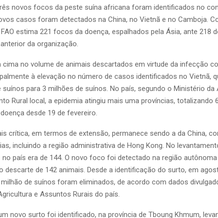
ês novos focos da peste suína africana foram identificados no con
novos casos foram detectados na China, no Vietnã e no Camboja. C
a FAO estima 221 focos da doença, espalhados pela Ásia, ante 218 
anterior da organização.
a cima no volume de animais descartados em virtude da infecção co
ipalmente à elevação no número de casos identificados no Vietnã, 
 suínos para 3 milhões de suínos. No país, segundo o Ministério da 
o Rural local, a epidemia atingiu mais uma províncias, totalizando 
 doença desde 19 de fevereiro.
is crítica, em termos de extensão, permanece sendo a da China, c
as, incluindo a região administrativa de Hong Kong. No levantamento
s no país era de 144. O novo foco foi detectado na região autônoma
ao descarte de 142 animais. Desde a identificação do surto, em ago
 milhão de suínos foram eliminados, de acordo com dados divulgad
Agricultura e Assuntos Rurais do país.
m novo surto foi identificado, na província de Tboung Khmum, leva