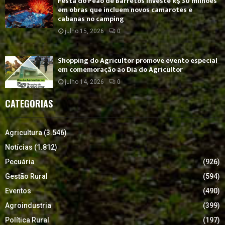
Festa do Peão de Barretos investe R$ 30 milhões
em obras que incluem novos camarotes e
cabanas no camping
julho 15, 2026
0
Shopping do Agricultor promove evento especial
em comemoração ao Dia do Agricultor
julho 14, 2026
0
CATEGORIAS
Agricultura
(3.546)
Notícias
(1.812)
Pecuária
(926)
Gestão Rural
(594)
Eventos
(490)
Agroindustria
(399)
Política Rural
(197)