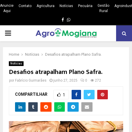
Anuncie
Gestão
Contato
Agricultura
Notícias
Pecuária
Agroindust
Aqui
Rural
Facebook
Whatsapp
PRIMARY
MENU
Home
Notícias
Desafios atrapalham Plano Safra.
Notícias
Desafios atrapalham Plano Safra.
por
Fabrício Guimarães
junho 27, 2025
0
272
COMPARTILHAR
1