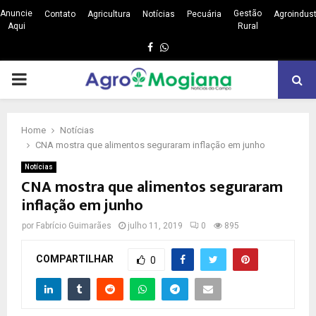
Anuncie
Gestão
Contato
Agricultura
Notícias
Pecuária
Agroindust
Aqui
Rural
Facebook
Whatsapp
PRIMARY
MENU
Home
Notícias
CNA mostra que alimentos seguraram inflação em junho
Notícias
CNA mostra que alimentos seguraram
inflação em junho
por
Fabrício Guimarães
julho 11, 2019
0
895
COMPARTILHAR
0