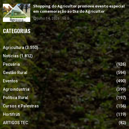
Shopping do Agricultor promove evento especial
em comemoração ao Dia do Agricultor
julho 14, 2026
0
CATEGORIAS
Agricultura
(3.550)
Notícias
(1.812)
Pecuária
(926)
Gestão Rural
(594)
Eventos
(490)
Agroindustria
(399)
Política Rural
(197)
Cursos e Palestras
(156)
Hortifrúti
(119)
ARTIGOS TEC.
(82)