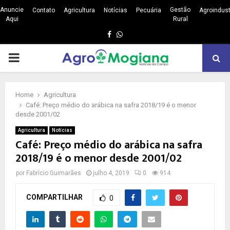
Anuncie
Gestão
Contato
Agricultura
Notícias
Pecuária
Agroindust
Aqui
Rural
Facebook
Whatsapp
PRIMARY
MENU
Home
Agricultura
Café: Preço médio do arábica na safra 2018/19 é o menor
desde 2001/02
Agricultura
Notícias
Café: Preço médio do arábica na safra
2018/19 é o menor desde 2001/02
por
Fabrício Guimarães
julho 4, 2019
0
914
COMPARTILHAR
0