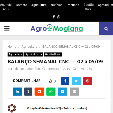
Anuncie
Gestão
Contato
Agricultura
Notícias
Pecuária
Agroindust
Aqui
Rural
Facebook
Whatsapp
PRIMARY
MENU
Home
Agricultura
BALANÇO SEMANAL CNC — 02 a 05/09
Agricultura
Agroindustria
Gestão Rural
BALANÇO SEMANAL CNC — 02 a 05/09
por
Fabrício Guimarães
setembro 9, 2019
0
1260
COMPARTILHAR
0