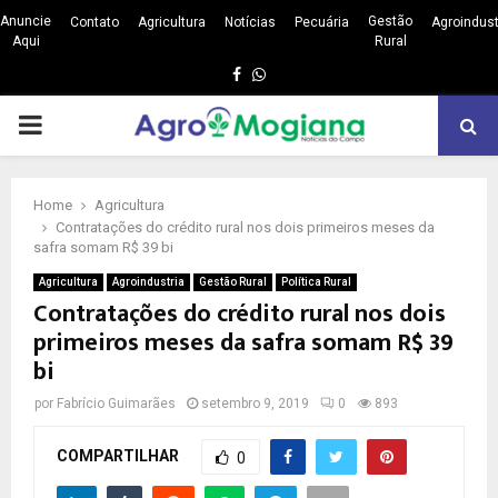
Anuncie
Gestão
Contato
Agricultura
Notícias
Pecuária
Agroindust
Aqui
Rural
Facebook
Whatsapp
PRIMARY
MENU
Home
Agricultura
Contratações do crédito rural nos dois primeiros meses da
safra somam R$ 39 bi
Agricultura
Agroindustria
Gestão Rural
Política Rural
Contratações do crédito rural nos dois
primeiros meses da safra somam R$ 39
bi
por
Fabrício Guimarães
setembro 9, 2019
0
893
COMPARTILHAR
0