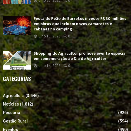
julho 20, 2026
0
Festa do Peão de Barretos investe R$ 30 milhões
em obras que incluem novos camarotes e
cabanas no camping
julho 15, 2026
0
Shopping do Agricultor promove evento especial
em comemoração ao Dia do Agricultor
julho 14, 2026
0
CATEGORIAS
Agricultura
(3.546)
Notícias
(1.812)
Pecuária
(926)
Gestão Rural
(594)
Eventos
(490)