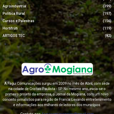
Agroindustria
(399)
Política Rural
(197)
Cursos e Palestras
(156)
Hortifrúti
(119)
ARTIGOS TEC.
(82)
A Fagui Comunicações surgiu em 2009 no mês de Abril, com sede
na cidade de Cristais Paulista - SP. No mesmo ano, inicia-se o
primeiro projeto da empresa, o Jornal da Mogiana, com um novo
conceito jornalístico para região de Franca. Levando entretenimento
e informações aos milhares de leitores dos municípios.
Contate-nos:
faguicomunicacoes@gmail.com