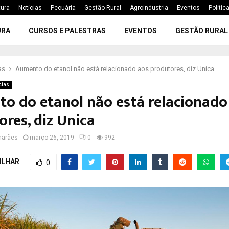
tura
Notícias
Pecuária
Gestão Rural
Agroindustria
Eventos
Polític
URA
CURSOS E PALESTRAS
EVENTOS
GESTÃO RURAL
as
Aumento do etanol não está relacionado aos produtores, diz Unica
cias
o do etanol não está relacionado
res, diz Unica
marães
março 26, 2019
0
992
ILHAR
0