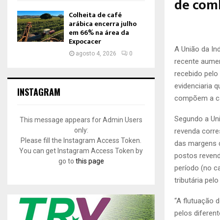
de com
Colheita de café
arábica encerra julho
em 66% na área da
Expocacer
A
União da In
agosto 4, 2026
0
recente aumen
recebido pelo
evidenciaria 
INSTAGRAM
compõem a cad
Segundo a Uni
This message appears for Admin Users
only:
revenda corre
Please fill the Instagram Access Token.
das margens d
You can get Instagram Access Token by
postos revend
go to
this page
período (no c
tributária pel
“A flutuação d
pelos diferent