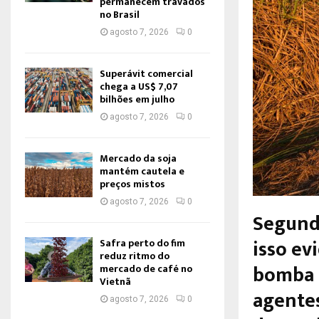
permanecem travados
no Brasil
agosto 7, 2026
0
Superávit comercial
chega a US$ 7,07
bilhões em julho
agosto 7, 2026
0
Mercado da soja
mantém cautela e
preços mistos
agosto 7, 2026
0
Segundo
isso ev
Safra perto do fim
reduz ritmo do
bomba 
mercado de café no
Vietnã
agente
agosto 7, 2026
0