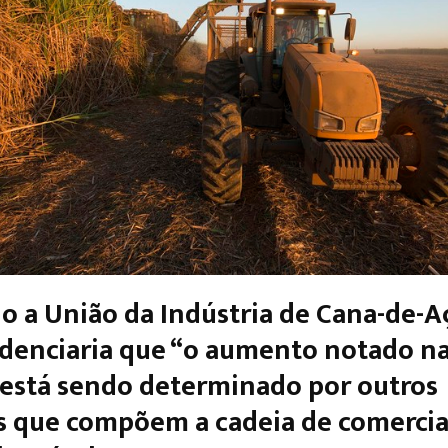
 a União da Indústria de Cana-de-A
idenciaria que “o aumento notado n
está sendo determinado por outros
s que compõem a cadeia de comercia