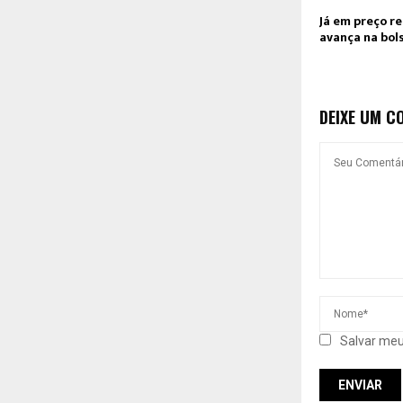
Já em preço re
avança na bol
DEIXE UM C
Salvar meu