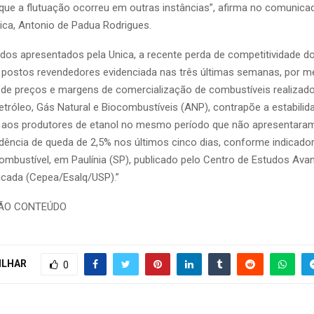
que a flutuação ocorreu em outras instâncias”, afirma no comunicad
ica, Antonio de Padua Rodrigues.
os apresentados pela Unica, a recente perda de competitividade do
 postos revendedores evidenciada nas três últimas semanas, por m
de preços e margens de comercialização de combustíveis realizado
etróleo, Gás Natural e Biocombustíveis (ANP), contrapõe a estabilid
 aos produtores de etanol no mesmo período que não apresentaram
ndência de queda de 2,5% nos últimos cinco dias, conforme indicador
ombustível, em Paulínia (SP), publicado pelo Centro de Estudos Av
cada (Cepea/Esalq/USP).”
DÃO CONTEÚDO
ILHAR
0