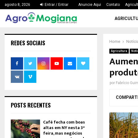
agosto 8, 2026
Entrar / Entrar
Anuncie Aqui
Contato
Agricul
AGRICULT
REDES SOCIAIS
Home
Notíci
Agricultura
Notí
Aument
produto
por
Fabrício Gui
COMPART
POSTS RECENTES
Café fecha com boas
altas em NY nesta 3ª
feira, mas negócios