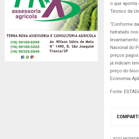
o que aponta 
Técnico da Un
“Conforme dad
hidratado nos
levantamento 
Nacional do P
preços pagos
já indicam te
preço do bioc
Economia Apli
Fonte: ESTA
COMPART
POST ANTERIOR