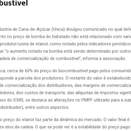
bustível
dústria de Cana-de-Açúcar (Unica) divulgou comunicado no qual def
to no preço de bomba do hidratado não está relacionado com vari
 produtor/usina de etanol, como notado pelos indicadores periódico
que “o aumento notado na bomba está sendo determinado por outro
eia de comercialização de combustível”, informa a associação.
ca, cerca de 60% do preço do biocombustível pago pelos consumid
sponde a parcela dos produtores. O restante do valor é estabeleci
e comercialização dos distribuidores, das margens de comercializ
edores, dos custos de transporte, das alíquotas de impostos vige
aso do ICMS, se destaca as alterações no PMPF utilizado para a sub
o distribuidor), entre outros aspectos.
o preço do etanol faz parte da dinâmica do mercado. O valor final é
es elos da cadeia. O que se pode ver é a estabilidade do preço pago