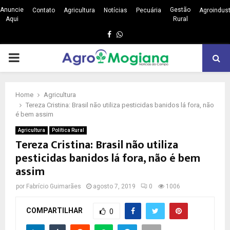
Anuncie
Gestão
Contato
Agricultura
Notícias
Pecuária
Agroindust
Aqui
Rural
Facebook
Whatsapp
PRIMARY
MENU
Home
Agricultura
Tereza Cristina: Brasil não utiliza pesticidas banidos lá fora, não
é bem assim
Agricultura
Política Rural
Tereza Cristina: Brasil não utiliza
pesticidas banidos lá fora, não é bem
assim
por
Fabrício Guimarães
agosto 7, 2019
0
1006
COMPARTILHAR
0