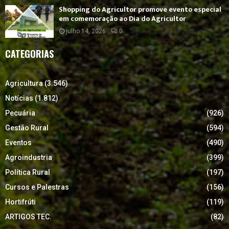
Shopping do Agricultor promove evento especial
em comemoração ao Dia do Agricultor
julho 14, 2026
0
CATEGORIAS
Agricultura
(3.546)
Notícias
(1.812)
Pecuária
(926)
Gestão Rural
(594)
Eventos
(490)
Agroindustria
(399)
Política Rural
(197)
Cursos e Palestras
(156)
Hortifrúti
(119)
ARTIGOS TEC.
(82)