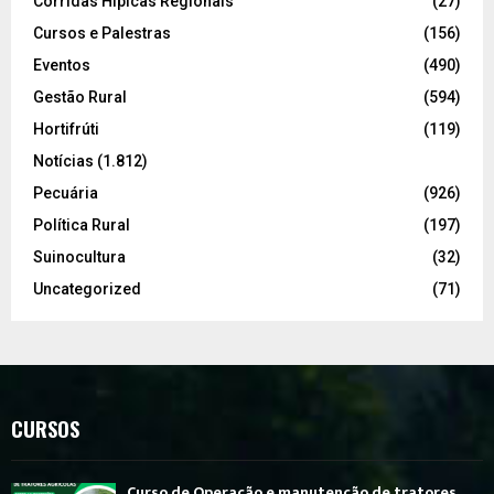
Corridas Hípicas Regionais
(27)
Cursos e Palestras
(156)
Eventos
(490)
Gestão Rural
(594)
Hortifrúti
(119)
Notícias
(1.812)
Pecuária
(926)
Política Rural
(197)
Suinocultura
(32)
Uncategorized
(71)
CURSOS
Curso de Operação e manutenção de tratores