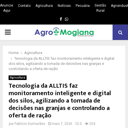
Anuncie
Gestão
Contato
Agricultura
Notícias
Pecuária
Agroindust
Aqui
Rural
Facebook
Whatsapp
PRIMARY
MENU
Home
Agricultura
Tecnologia da ALLTIS faz monitoramento inteligente e digital
dos silos, agilizando a tomada de decisões nas granjas e
controlando a oferta de ração
Agricultura
Tecnologia da ALLTIS faz
monitoramento inteligente e digital
dos silos, agilizando a tomada de
decisões nas granjas e controlando a
oferta de ração
por
Fabrício Guimarães
maio 7, 2026
0
254