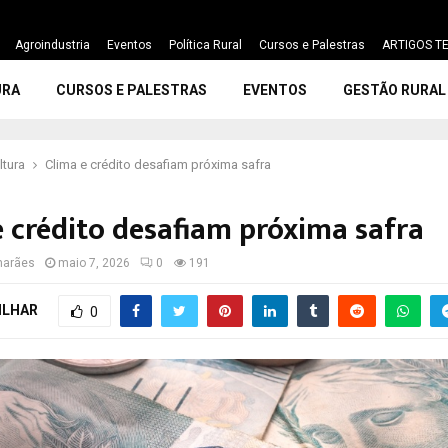
Agroindustria
Eventos
Política Rural
Cursos e Palestras
ARTIGOS TE
URA
CURSOS E PALESTRAS
EVENTOS
GESTÃO RURAL
ltura
Clima e crédito desafiam próxima safra
e crédito desafiam próxima safra
marães
maio 7, 2026
0
191
ILHAR
0