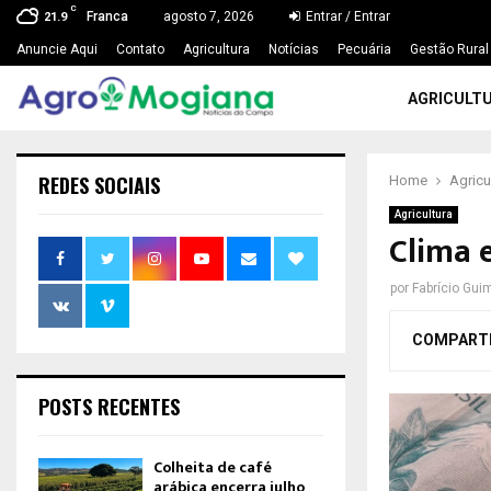
C
Franca
agosto 7, 2026
Entrar / Entrar
21.9
Anuncie Aqui
Contato
Agricultura
Notícias
Pecuária
Gestão Rural
AGRICULT
REDES SOCIAIS
Home
Agricu
Agricultura
Clima 
por
Fabrício Gui
COMPART
POSTS RECENTES
Colheita de café
arábica encerra julho