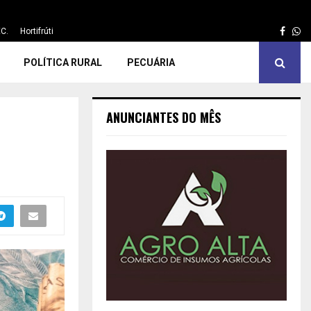
Face
Wh
C.
Hortifrúti
POLÍTICA RURAL
PECUÁRIA
ANUNCIANTES DO MÊS