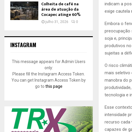
Colheita de café na
indicam a pos
área de atuação da
exige cautela
Cocapec atinge 60%
julho 31, 2026
0
Embora o fen
preocupação s
soja e, princ
INSTAGRAM
produtivos no
sujeitas a déf
This message appears for Admin Users
O risco climát
only:
mais seletivo
Please fill the Instagram Access Token.
manobra do pr
You can get Instagram Access Token by
go to
this page
produtividade,
tecnologia e 
Esse contexto
intensidade p
recurso cada 
capazes de ga