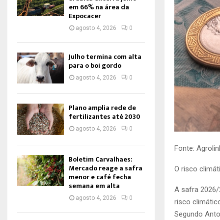
em 66% na área da
Expocacer
agosto 4, 2026
0
Julho termina com alta
para o boi gordo
agosto 4, 2026
0
Plano amplia rede de
fertilizantes até 2030
agosto 4, 2026
0
Fonte: Agrolin
Boletim Carvalhaes:
Mercado reage a safra
O risco climát
menor e café fecha
semana em alta
A safra 2026
agosto 4, 2026
0
risco climáti
Segundo Anton