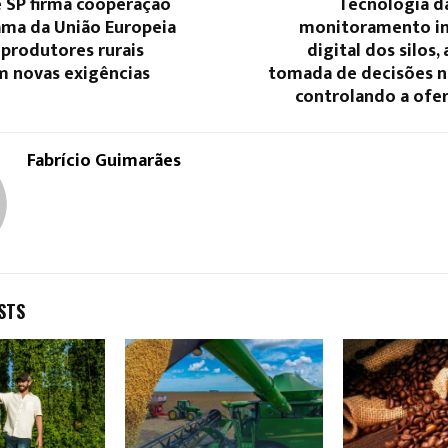
 SP firma cooperação
Tecnologia da
ma da União Europeia
monitoramento in
 produtores rurais
digital dos silos,
m novas exigências
tomada de decisões na
controlando a ofer
Fabrício Guimarães
STS