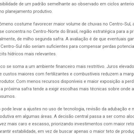
sibilidade de um padrão semelhante ao observado em ciclos anterio
 no planejamento produtivo.
ômeno costume favorecer maior volume de chuvas no Centro-Sul, 
e concentra no Centro-Norte do Brasil, região estratégica para a 
ipalmente, de milho segunda safra. A avaliação é de que eventuais g
 Centro-Sul não seriam suficientes para compensar perdas potenci
icits hídricos mais relevantes.
ico se soma a um ambiente financeiro mais restritivo. Juros elevado
 e custos maiores com fertilizantes e combustíveis reduzem a mar
odutor. Com menos recursos disponíveis e maior exposição a perd
 a próxima safra tende a exigir escolhas mais técnicas sobre onde ap
insumos.
 pode levar a ajustes no uso de tecnologia, revisão da adubação e
rodutiva em algumas áreas. A decisão central passa a ser como alo
vez mais caro e escasso, priorizando investimentos com maior reto
rantir estabilidade, em vez de buscar apenas o maior teto de produ