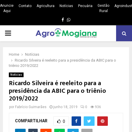
Anuncie
Gestão
Contato
Agricultura
Notícias
Pecuária
Agroindust
Aqui
Rural
Facebook
Whatsapp
PRIMARY
MENU
Home
Notícias
Ricardo Silveira é reeleito para a presidência da ABIC para o
triênio 2019/2022
Notícias
Ricardo Silveira é reeleito para a
presidência da ABIC para o triênio
2019/2022
por
Fabrício Guimarães
junho 18, 2019
0
936
COMPARTILHAR
0