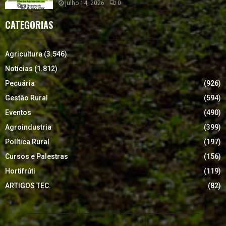
julho 14, 2026
0
CATEGORIAS
Agricultura
(3.546)
Notícias
(1.812)
Pecuária
(926)
Gestão Rural
(594)
Eventos
(490)
Agroindustria
(399)
Política Rural
(197)
Cursos e Palestras
(156)
Hortifrúti
(119)
ARTIGOS TEC.
(82)