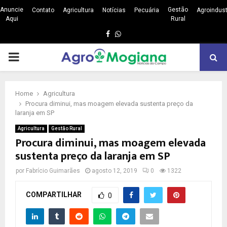
Anuncie
Gestão
Contato
Agricultura
Notícias
Pecuária
Agroindust
Aqui
Rural
Facebook
Whatsapp
PRIMARY
MENU
Home
Agricultura
Procura diminui, mas moagem elevada sustenta preço da
laranja em SP
Agricultura
Gestão Rural
Procura diminui, mas moagem elevada
sustenta preço da laranja em SP
por
Fabrício Guimarães
agosto 12, 2019
0
1322
COMPARTILHAR
0