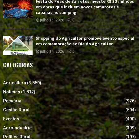
Festa do Peão de Barretos investe R$ 30 milhões
em obras que incluem novos camarotes e
cabanas no camping
julho 15, 2026
0
Shopping do Agricultor promove evento especial
em comemoração ao Dia do Agricultor
julho 14, 2026
0
CATEGORIAS
Agricultura
(3.550)
Notícias
(1.812)
Pecuária
(926)
Gestão Rural
(594)
Eventos
(490)
Agroindustria
(399)
Política Rural
(197)