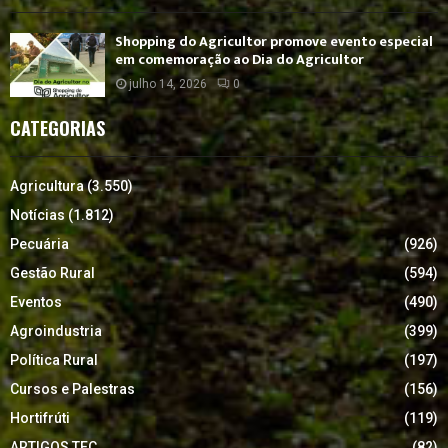
Shopping do Agricultor promove evento especial
em comemoração ao Dia do Agricultor
julho 14, 2026
0
CATEGORIAS
Agricultura
(3.550)
Notícias
(1.812)
Pecuária
(926)
Gestão Rural
(594)
Eventos
(490)
Agroindustria
(399)
Política Rural
(197)
Cursos e Palestras
(156)
Hortifrúti
(119)
ARTIGOS TEC.
(82)