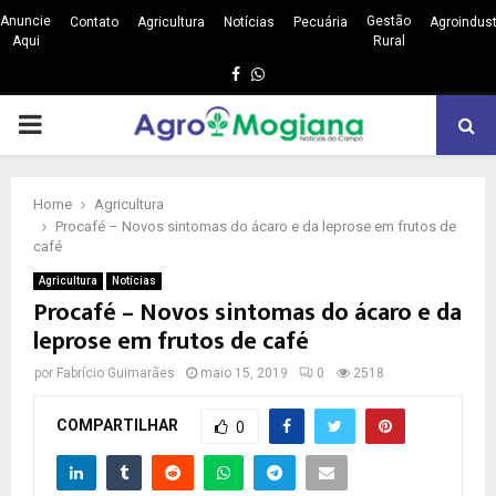
Anuncie
Gestão
Contato
Agricultura
Notícias
Pecuária
Agroindust
Aqui
Rural
Facebook
Whatsapp
PRIMARY
MENU
Home
Agricultura
Procafé – Novos sintomas do ácaro e da leprose em frutos de
café
Agricultura
Notícias
Procafé – Novos sintomas do ácaro e da
leprose em frutos de café
por
Fabrício Guimarães
maio 15, 2019
0
2518
COMPARTILHAR
0