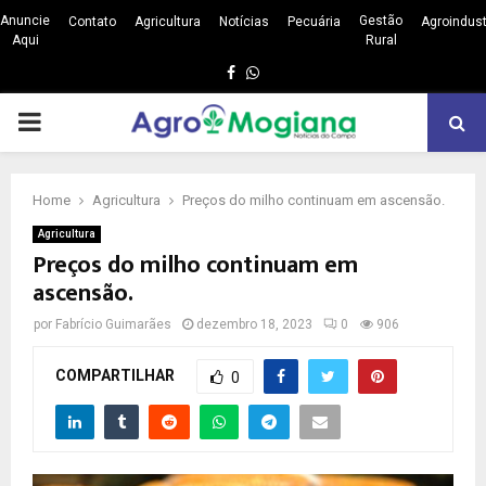
Anuncie
Gestão
Contato
Agricultura
Notícias
Pecuária
Agroindust
Aqui
Rural
Facebook
Whatsapp
PRIMARY
MENU
Home
Agricultura
Preços do milho continuam em ascensão.
Agricultura
Preços do milho continuam em
ascensão.
por
Fabrício Guimarães
dezembro 18, 2023
0
906
COMPARTILHAR
0