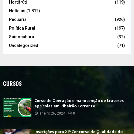
Hortifrúti
(119)
Notícias
(1.812)
Pecuária
(926)
Política Rural
(197)
Suinocultura
(32)
Uncategorized
(71)
CURSOS
Curso de Operação e manutenção de tratores
agrícolas em Ribeirão Corrente
janeiro 26, 2024
0
Inscrições para 21° Concurso de Qualidade do